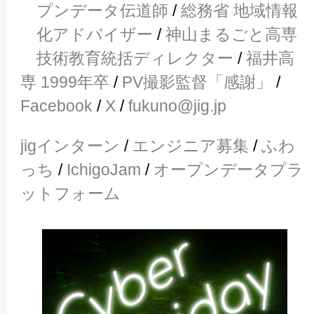
プンデータ伝道師
/
総務省 地域情報
化アドバイザー
/
神山まるごと高専
技術教育統括ディレクター
/
福井高
専 1999年卒
/
PV撮影監督「感謝」
/
Facebook
/
X
/
fukuno@jig.jp
jigインターン
/
エンジニア募集
/
ふわ
っち
/
IchigoJam
/
オープンデータプラ
ットフォーム