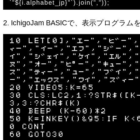
2. IchigoJam BASICで、表示プログラ
10 LET[0],"エー","ビー"
ィー","イー","エフ","ジー","
イ","ジェイ","ケイ","エル","
ヌ","オー","ピー","キュー","
ス","ティー","ユー","ブイ"
ー","エックス","ワイ","ズィー"
20 VIDEO5:K=65

30 CLS:LC2,1:?STR$([K
3,3:?CHR$(K)

40 BEEP (K-60)*2

50 K=INKEY()&95:IF K<
0 CONT
