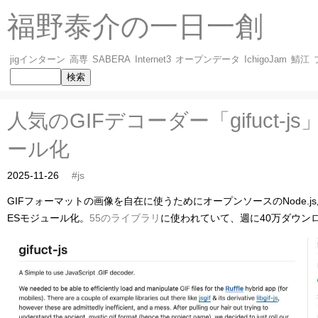
福野泰介の一日一創
jigインターン
高専
SABERA
Internet3
オープンデータ
IchigoJam
鯖江
人気のGIFデコーダー「gifuct-j
ール化
2025-11-26
#js
GIFフォーマットの画像を自在に使うためにオープンソースのNode.j
ESモジュール化。
55のライブラリ
に使われていて、週に40万ダウン