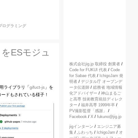
プログラミング
s」をESモジュ
株式会社jig.jp 取締役 創業者
/
Code for FUKUI 代表
/
Code
for Sabae 代表
/
IchigoJam 発
明者
/
デジタル庁 オープンデ
s用ライブラリ「
gifuct-js
」を
ータ伝道師
/
総務省 地域情報
化アドバイザー
/
神山まるご
ロードもされている様子！
と高専 技術教育統括ディレク
ター
/
福井高専 1999年卒
/
PV撮影監督「感謝」
/
Facebook
/
X
/
fukuno@jig.jp
jigインターン
/
エンジニア募
集
/
ふわっち
/
IchigoJam
/
オ