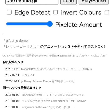
「gifuct-js demo」
「
レッサーゴー！ぷよ
」のアニメーションGIFを使ってテストOK！
CC BY 4.0
福野泰介
(
電子署名付きデータ
公開鍵
) /
@taisukef
/
前のブログ <<
>> 次のブログ
似た記事リンク
2025-11-11
MongoDBで使われているバイナリフォーマット、BSON.js
2012-07-14
ボロノイ図
2025-11-25
js Binary Schema Parser をESモジュール化
同一ハッシュ最新記事リンク
2015-01-02
MSXの30万倍速い！レイトレロゴのアニメーション
2015-01-04
シンプルな色選び circle color picker / HTML5 Canvas
2015-01-05
IchigoJam on the Web / はじめの一歩はLED