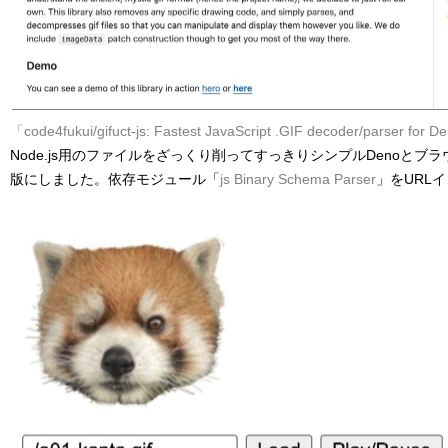
「code4fukui/gifuct-js: Fastest JavaScript .GIF decoder/parser for 
Node.js用のファイルをざっくり削ってすっきりシンプルDenoとブ
版にしました。依存モジュール「
js Binary Schema Parser
」をURL