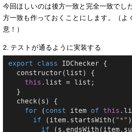
今回ほしいのは後方一致と完全一致でし
方一致も作っておくことにします。（よ
意！）
2. テストが通るように実装する
export
class
IDChecker
 {

constructor
(
list
) {

this
.
list
 = list;

  }

check
(
s
) {

for
 (
const
 item 
of
this
.
l
if
 (item.
startsWith
(
"*"
)
if
 (s.
endsWith
(item.
s