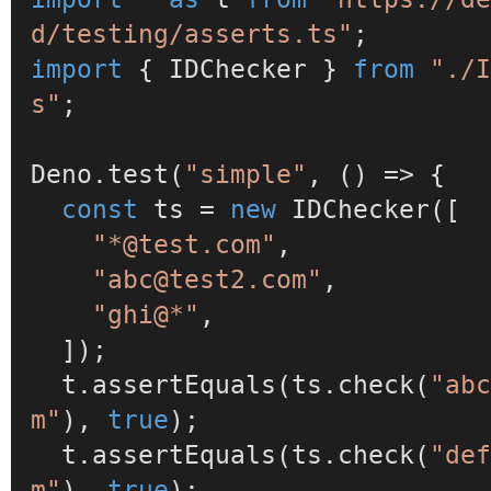
d/testing/asserts.ts"
import
 { IDChecker } 
from
"./
s"
;

Deno
.
test
(
"simple"
, 
() =>
 {

const
 ts = 
new
IDChecker
([

"*@test.com"
,

"abc@test2.com"
,

"ghi@*"
,

  ]);

  t.
assertEquals
(ts.
check
(
"ab
m"
), 
true
);

  t.
assertEquals
(ts.
check
(
"de
m"
), 
true
);
