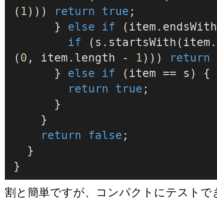
(
1
))) 
return
true
;

      } 
else
if
 (item.
endsWit
if
 (s.
startsWith
(item
(
0
, item.
length
 - 
1
))) 
return
      } 
else
if
 (item == s) {

return
true
;

      }

    }

return
false
;

  }

}
割と簡単ですが、コンパクトにテストで