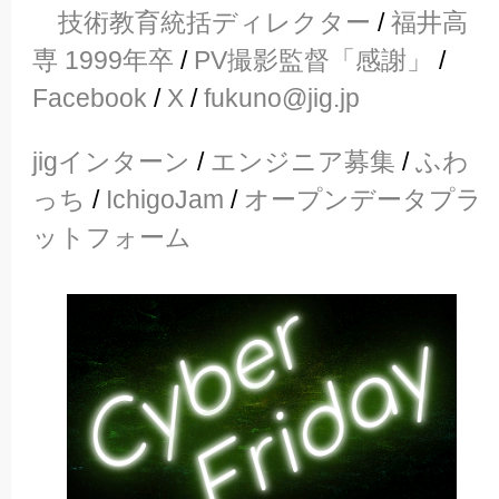
技術教育統括ディレクター
/
福井高
専 1999年卒
/
PV撮影監督「感謝」
/
Facebook
/
X
/
fukuno@jig.jp
jigインターン
/
エンジニア募集
/
ふわ
っち
/
IchigoJam
/
オープンデータプラ
ットフォーム