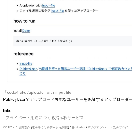
「code4fukui/uploader-with-input-file」
PubkeyUserでアップロード可能なユーザーを認証するアップロー
links
-
プライベート用途につくる掲示板サービス
CC BY 4.0
福野泰介
(
電子署名付きデータ
公開鍵
) /
@taisukef
/
前のブログ <<
>> 次のブログ