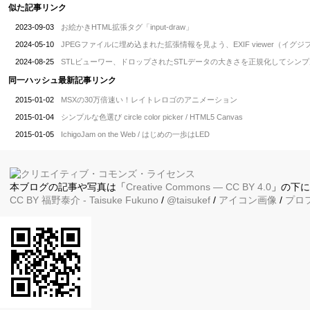
似た記事リンク
2023-09-03
お絵かきHTML拡張タグ「input-draw」
2024-05-10
JPEGファイルに埋め込まれた拡張情報を見よう、EXIF viewer（イグ
2024-08-25
STLビューワー、ドロップされたSTLデータの大きさを正規化してシン
同一ハッシュ最新記事リンク
2015-01-02
MSXの30万倍速い！レイトレロゴのアニメーション
2015-01-04
シンプルな色選び circle color picker / HTML5 Canvas
2015-01-05
IchigoJam on the Web / はじめの一歩はLED
本ブログの記事や写真は「
Creative Commons — CC BY 4.0
」の下
CC BY
福野泰介
- Taisuke Fukuno
/
@taisukef
/
アイコン画像
/
プロ