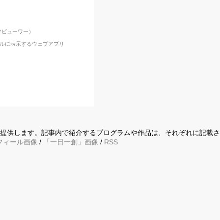
ジフビューワー）
プルに表示するウェブアプリ
に提供します。記事内で紹介するプログラムや作品は、それぞれに記載
フィール画像
/
「一日一創」画像
/
RSS