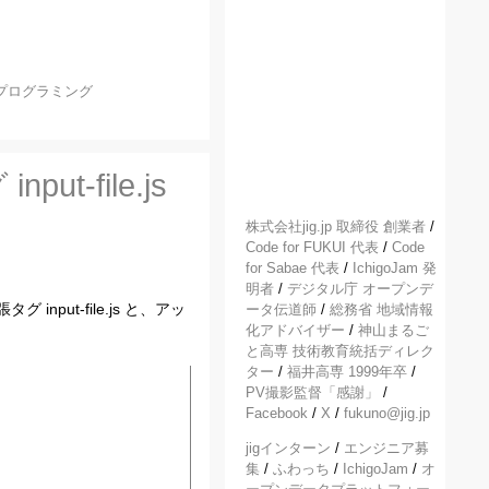
プログラミング
-file.js
株式会社jig.jp 取締役 創業者
/
Code for FUKUI 代表
/
Code
for Sabae 代表
/
IchigoJam 発
明者
/
デジタル庁 オープンデ
ut-file.js と、アッ
ータ伝道師
/
総務省 地域情報
化アドバイザー
/
神山まるご
と高専 技術教育統括ディレク
ター
/
福井高専 1999年卒
/
PV撮影監督「感謝」
/
Facebook
/
X
/
fukuno@jig.jp
jigインターン
/
エンジニア募
集
/
ふわっち
/
IchigoJam
/
オ