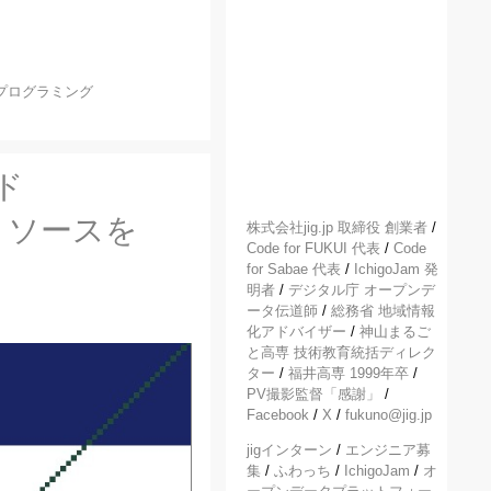
プログラミング
ド
リソースを
株式会社jig.jp 取締役 創業者
/
Code for FUKUI 代表
/
Code
for Sabae 代表
/
IchigoJam 発
明者
/
デジタル庁 オープンデ
ータ伝道師
/
総務省 地域情報
化アドバイザー
/
神山まるご
と高専 技術教育統括ディレク
ター
/
福井高専 1999年卒
/
PV撮影監督「感謝」
/
Facebook
/
X
/
fukuno@jig.jp
jigインターン
/
エンジニア募
集
/
ふわっち
/
IchigoJam
/
オ