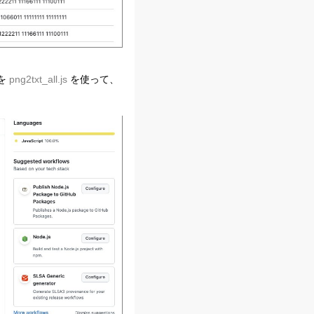
を
png2txt_all.js
を使って、