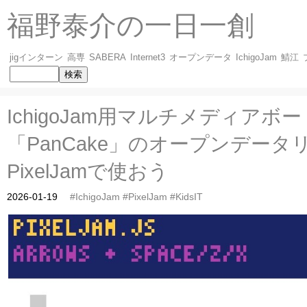
福野泰介の一日一創
jigインターン
高専
SABERA
Internet3
オープンデータ
IchigoJam
鯖江
IchigoJam用マルチメディアボー
「PanCake」のオープンデータ
PixelJamで使おう
2026-01-19
#IchigoJam
#PixelJam
#KidsIT