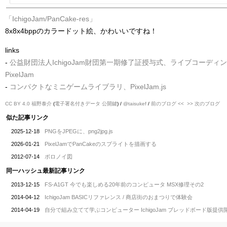
「IchigoJam/PanCake-res」
8x8x4bppのカラードット絵、かわいいですね！
links
-
公益財団法人IchigoJam財団第一期修了証授与式、ライブコーディ
PixelJam
-
コンパクトなミニゲームライブラリ、PixelJam.js
CC BY 4.0
福野泰介
(
電子署名付きデータ
公開鍵
) /
@taisukef
/
前のブログ <<
>> 次のブログ
似た記事リンク
2025-12-18
PNGをJPEGに、png2jpg.js
2026-01-21
PixelJamでPanCakeのスプライトを描画する
2012-07-14
ボロノイ図
同一ハッシュ最新記事リンク
2013-12-15
FS-A1GT 今でも楽しめる20年前のコンピュータ MSX修理その2
2014-04-12
IchigoJam BASICリファレンス / 商店街のおまつりで体験会
2014-04-19
自分で組み立てて学ぶコンピューター IchigoJam ブレッドボード版提供