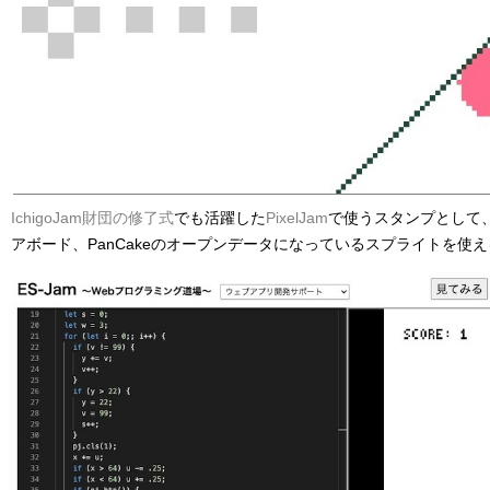
IchigoJam財団の修了式
でも活躍した
PixelJam
で使うスタンプとして、I
アボード、PanCakeのオープンデータになっているスプライトを使