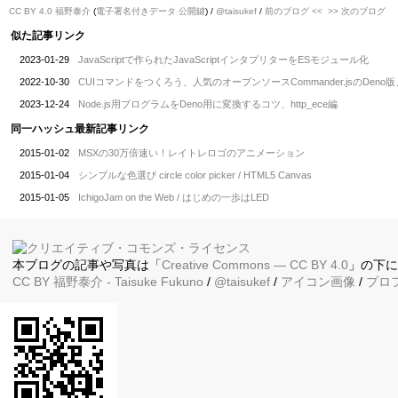
CC BY 4.0
福野泰介
(
電子署名付きデータ
公開鍵
) /
@taisukef
/
前のブログ <<
>> 次のブログ
似た記事リンク
2023-01-29
JavaScriptで作られたJavaScriptインタプリターをESモジュール化
2022-10-30
CUIコマンドをつくろう、人気のオープンソースCommander.jsのDeno版、co
2023-12-24
Node.js用プログラムをDeno用に変換するコツ、http_ece編
同一ハッシュ最新記事リンク
2015-01-02
MSXの30万倍速い！レイトレロゴのアニメーション
2015-01-04
シンプルな色選び circle color picker / HTML5 Canvas
2015-01-05
IchigoJam on the Web / はじめの一歩はLED
本ブログの記事や写真は「
Creative Commons — CC BY 4.0
」の下
CC BY
福野泰介
- Taisuke Fukuno
/
@taisukef
/
アイコン画像
/
プロ