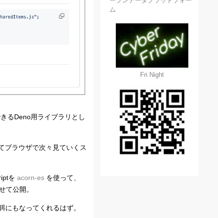
ープンデータプラットフォー
ム
Fri Night
できるDeno用ライブラリとし
てブラウザで次々見ていくス
iptを
acorn-es
を使って、
せて公開。
の餌にもなってくれるはず。