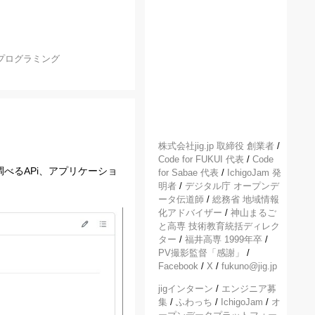
プログラミング
株式会社jig.jp 取締役 創業者
/
Code for FUKUI 代表
/
Code
べるAPi、アプリケーショ
for Sabae 代表
/
IchigoJam 発
明者
/
デジタル庁 オープンデ
ータ伝道師
/
総務省 地域情報
化アドバイザー
/
神山まるご
と高専 技術教育統括ディレク
ター
/
福井高専 1999年卒
/
PV撮影監督「感謝」
/
Facebook
/
X
/
fukuno@jig.jp
jigインターン
/
エンジニア募
集
/
ふわっち
/
IchigoJam
/
オ