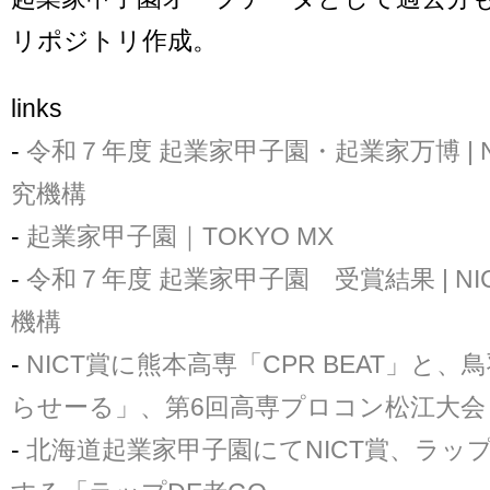
リポジトリ作成。
links
-
令和７年度 起業家甲子園・起業家万博 | N
究機構
-
起業家甲子園｜TOKYO MX
-
令和７年度 起業家甲子園 受賞結果 | NI
機構
-
NICT賞に熊本高専「CPR BEAT」と
らせーる」、第6回高専プロコン松江大会
-
北海道起業家甲子園にてNICT賞、ラッ