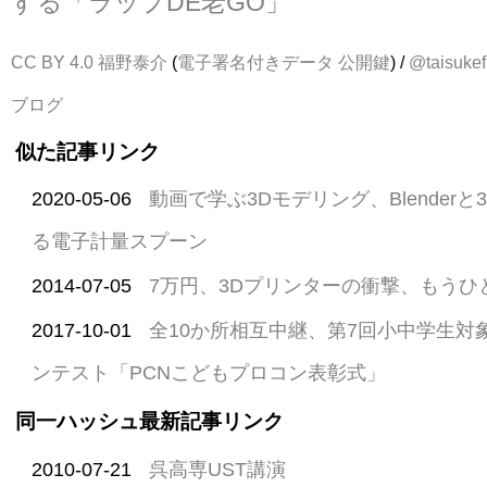
する「ラップDE老GO」
CC BY 4.0
福野泰介
(
電子署名付きデータ
公開鍵
) /
@taisukef
ブログ
似た記事リンク
2020-05-06
動画で学ぶ3Dモデリング、Blender
る電子計量スプーン
2014-07-05
7万円、3Dプリンターの衝撃、もうひと
2017-10-01
全10か所相互中継、第7回小中学生対
ンテスト「PCNこどもプロコン表彰式」
同一ハッシュ最新記事リンク
2010-07-21
呉高専UST講演