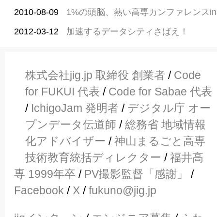
2010-08-09
1%の頭脳、熱い高専カンファレンスi
2012-03-12
加速するデータシティさばえ！
株式会社jig.jp 取締役 創業者
/
Code
for FUKUI 代表
/
Code for Sabae 代表
/
IchigoJam 発明者
/
デジタル庁 オー
プンデータ伝道師
/
総務省 地域情報
化アドバイザー
/
神山まるごと高専
技術教育統括ディレクター
/
福井高
専 1999年卒
/
PV撮影監督「感謝」
/
Facebook
/
X
/
fukuno@jig.jp