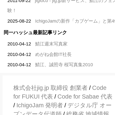
2011-09-22
jigloco - jig.jp新サービス、鯖江のフ
験！
2025-08-22
IchigoJamの新作「カブゲーム」と第
同一ハッシュ最新記事リンク
2010-04-12
鯖江週末写真家
2010-04-12
めがね会館IT社長
2010-04-12
鯖江、誠照寺 桜写真集2010
株式会社jig.jp 取締役 創業者
/
Code
for FUKUI 代表
/
Code for Sabae 代表
/
IchigoJam 発明者
/
デジタル庁 オー
プンデータ伝道師
/
総務省 地域情報