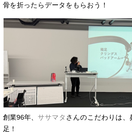
骨を折ったらデータをもらおう！
創業96年、
ササマタ
さんのこだわりは、
足！