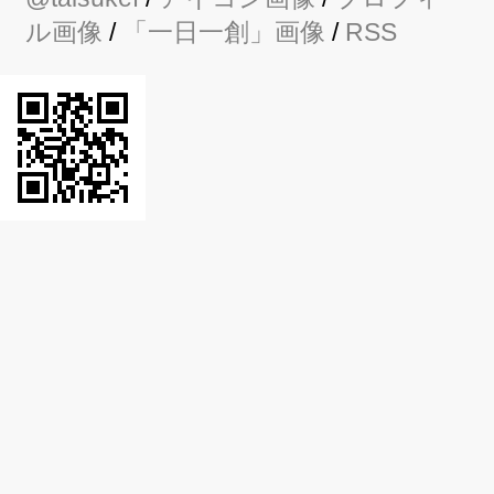
ル画像
/
「一日一創」画像
/
RSS