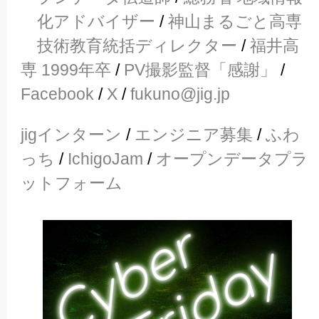
化アドバイザー
/
神山まるごと高専
技術教育統括ディレクター
/
福井高
専 1999年卒
/
PV撮影監督「感謝」
/
Facebook
/
X
/
fukuno@jig.jp
jigインターン
/
エンジニア募集
/
ふわ
っち
/
IchigoJam
/
オープンデータプラ
ットフォーム