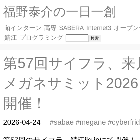
福野泰介の一日一創
jigインターン
高専
SABERA
Internet3
オープン
鯖江
プログラミング
第57回サイフラ、来
メガネサミット202
開催！
2026-04-24
#sabae
#megane
#cyberfri
第57回のサイフラ、鯖江jig.jpにて開催！