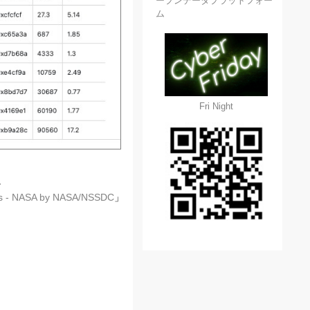
ープンデータプラットフォー
ム
Fri Night
。
tus - NASA by NASA/NSSDC
」