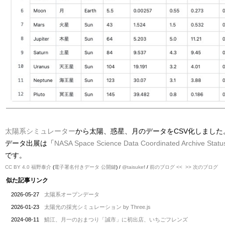
太陽系シミュレーター
から太陽、惑星、月のデータをCSV化しました
データ出展は「
NASA Space Science Data Coordinated Archive Sta
です。
CC BY 4.0
福野泰介
(
電子署名付きデータ
公開鍵
) /
@taisukef
/
前のブログ <<
>> 次のブログ
似た記事リンク
2026-05-27
太陽系オープンデータ
2026-01-23
太陽光の採光シミュレーション by Three.js
2024-08-11
鯖江、月一のおまつり「誠市」に初出店、いちごフレンズ