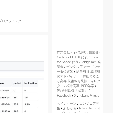
プログラミング
株式会社jig.jp 取締役 創業者
/
Code for FUKUI 代表
/
Code
for Sabae 代表
/
IchigoJam 発
明者
/
デジタル庁 オープンデ
ータ伝道師
/
総務省 地域情報
化アドバイザー
/
神山まるご
と高専 技術教育統括ディレク
ター
/
福井高専 1999年卒
/
PV撮影監督「感謝」
/
Facebook
/
X
/
fukuno@jig.jp
jigインターン
/
エンジニア募
集
/
ふわっち
/
IchigoJam
/
オ