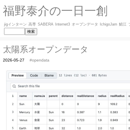
福野泰介の一日一創
jigインターン
高専
SABERA
Internet3
オープンデータ
IchigoJam
鯖江
太陽系オープンデータ
2026-05-27
#opendata