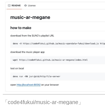
「code4fukui/music-ar-megane」