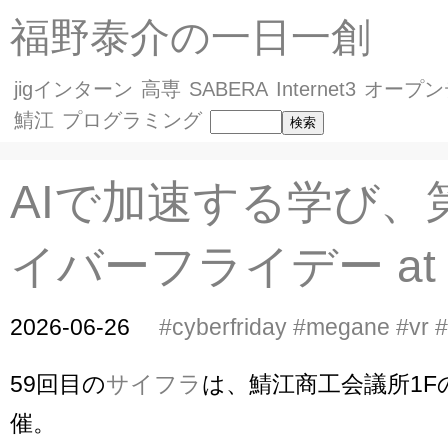
福野泰介の一日一創
jigインターン
高専
SABERA
Internet3
オープン
鯖江
プログラミング
AIで加速する学び、
イバーフライデー at 
2026-06-26
#cyberfriday
#megane
#vr
#
59回目の
サイフラ
は、鯖江商工会議所1F
催。