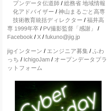
プンデータ伝道師
/
総務省 地域情報
化アドバイザー
/
神山まるごと高専
技術教育統括ディレクター
/
福井高
専 1999年卒
/
PV撮影監督「感謝」
/
Facebook
/
X
/
fukuno@jig.jp
jigインターン
/
エンジニア募集
/
ふわ
っち
/
IchigoJam
/
オープンデータプラ
ットフォーム