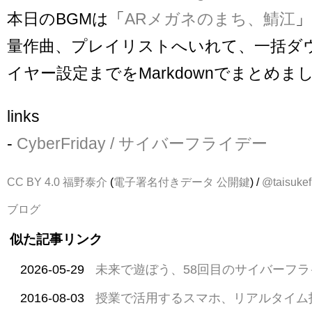
本日のBGMは「
ARメガネのまち、鯖江
」
量作曲、プレイリストへいれて、一括ダ
イヤー設定までをMarkdownでまとめま
links
-
CyberFriday / サイバーフライデー
CC BY 4.0
福野泰介
(
電子署名付きデータ
公開鍵
) /
@taisukef
ブログ
似た記事リンク
2026-05-29
未来で遊ぼう、58回目のサイバーフラ
2016-08-03
授業で活用するスマホ、リアルタイム投