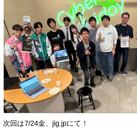
次回は7/24金、jig.jpにて！