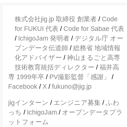
株式会社jig.jp 取締役 創業者
/
Code
for FUKUI 代表
/
Code for Sabae 代表
/
IchigoJam 発明者
/
デジタル庁 オー
プンデータ伝道師
/
総務省 地域情報
化アドバイザー
/
神山まるごと高専
技術教育統括ディレクター
/
福井高
専 1999年卒
/
PV撮影監督「感謝」
/
Facebook
/
X
/
fukuno@jig.jp
jigインターン
/
エンジニア募集
/
ふわ
っち
/
IchigoJam
/
オープンデータプラ
ットフォーム