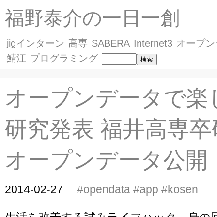
福野泰介の一日一創
jigインターン
高専
SABERA
Internet3
オープン
鯖江
プログラミング
オープンデータで楽
研究発表 福井高専卒
オープンデータ公開
2014-02-27
#opendata
#app
#kosen
生活を改善する試みライフハック。身の