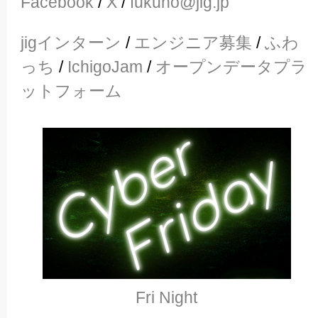
Facebook
/
X
/
fukuno@jig.jp
jigインターン
/
エンジニア募集
/
ふわ
っち
/
IchigoJam
/
オープンデータプラ
ットフォーム
Fri Night