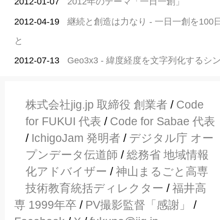
2012-01-07
2012年のテーマ「一日一創」
2012-04-19
継続と創造は力なり - 一日一創を10
と
2012-07-13
Geo3x3 - 緯度経度を文字列化する
株式会社jig.jp 取締役 創業者
/
Code
for FUKUI 代表
/
Code for Sabae 代表
/
IchigoJam 発明者
/
デジタル庁 オー
プンデータ伝道師
/
総務省 地域情報
化アドバイザー
/
神山まるごと高専
技術教育統括ディレクター
/
福井高
専 1999年卒
/
PV撮影監督「感謝」
/