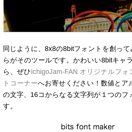
同じように、8x8の8bitフォントを創っ
らがそのツールです。かわいい8bitキャ
ら、ぜひ
IchigoJam-FAN オリジナル
トコーナー
へお寄せください！数値とアル
の文字、16コからなる文字列が１つのフ
す。