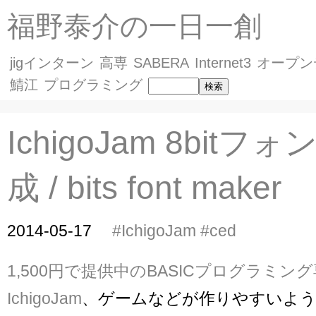
福野泰介の一日一創
jigインターン
高専
SABERA
Internet3
オープン
鯖江
プログラミング
IchigoJam 8bitフ
成 / bits font maker
2014-05-17
#IchigoJam
#ced
1,500円で提供中のBASICプログラミ
IchigoJam
、ゲームなどが作りやすいよ