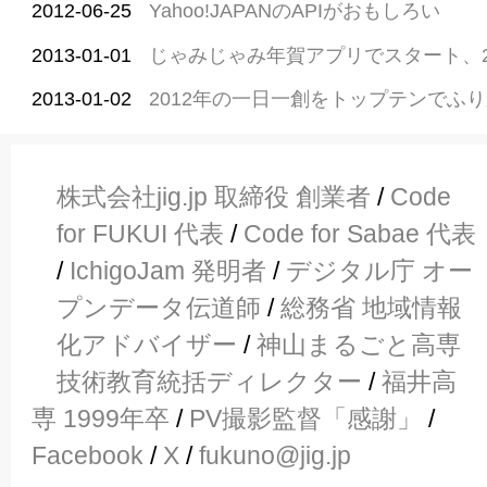
2012-06-25
Yahoo!JAPANのAPIがおもしろい
2013-01-01
じゃみじゃみ年賀アプリでスタート、2
2013-01-02
2012年の一日一創をトップテンでふり
株式会社jig.jp 取締役 創業者
/
Code
for FUKUI 代表
/
Code for Sabae 代表
/
IchigoJam 発明者
/
デジタル庁 オー
プンデータ伝道師
/
総務省 地域情報
化アドバイザー
/
神山まるごと高専
技術教育統括ディレクター
/
福井高
専 1999年卒
/
PV撮影監督「感謝」
/
Facebook
/
X
/
fukuno@jig.jp