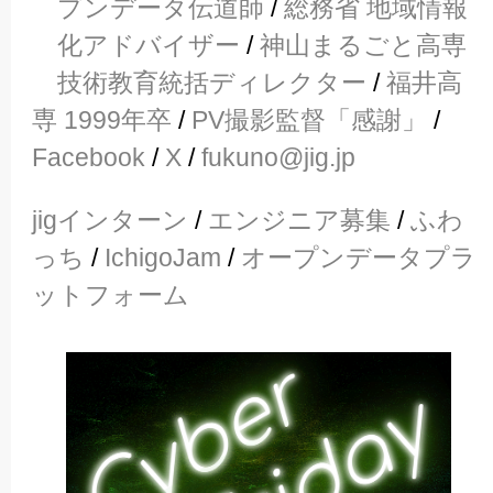
プンデータ伝道師
/
総務省 地域情報
化アドバイザー
/
神山まるごと高専
技術教育統括ディレクター
/
福井高
専 1999年卒
/
PV撮影監督「感謝」
/
Facebook
/
X
/
fukuno@jig.jp
jigインターン
/
エンジニア募集
/
ふわ
っち
/
IchigoJam
/
オープンデータプラ
ットフォーム