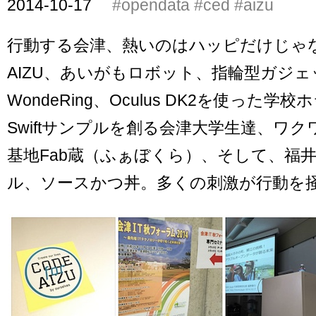
2014-10-17
#opendata
#ced
#aizu
行動する会津、熱いのはハッピだけじゃない 
AIZU、あいがもロボット、指輪型ガジェ
WondeRing、Oculus DK2を使った学
Swiftサンプルを創る会津大学生達、ワ
基地Fab蔵（ふぁぼくら）、そして、福
ル、ソースかつ丼。多くの刺激が行動を