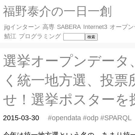
福野泰介の一日一創
jigインターン
高専
SABERA
Internet3
オープン
鯖江
プログラミング
選挙オープンデータ
く統一地方選、投票
せ！選挙ポスターを
2015-03-30
#opendata
#odp
#SPARQL
今年は統一地方選という名の、あまり統