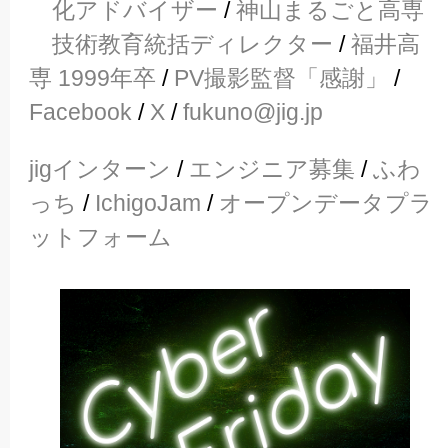
化アドバイザー
/
神山まるごと高専
技術教育統括ディレクター
/
福井高
専 1999年卒
/
PV撮影監督「感謝」
/
Facebook
/
X
/
fukuno@jig.jp
jigインターン
/
エンジニア募集
/
ふわ
っち
/
IchigoJam
/
オープンデータプラ
ットフォーム