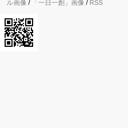
ル画像
/
「一日一創」画像
/
RSS