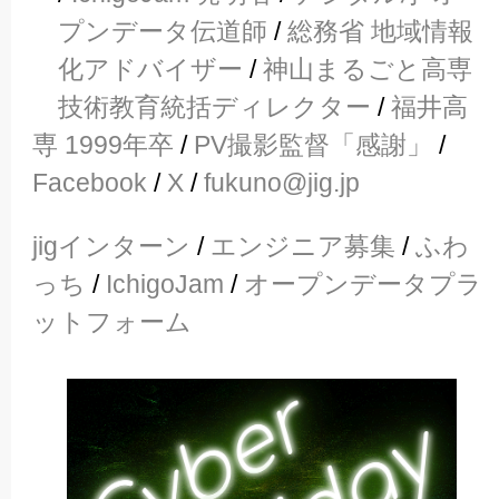
プンデータ伝道師
/
総務省 地域情報
化アドバイザー
/
神山まるごと高専
技術教育統括ディレクター
/
福井高
専 1999年卒
/
PV撮影監督「感謝」
/
Facebook
/
X
/
fukuno@jig.jp
jigインターン
/
エンジニア募集
/
ふわ
っち
/
IchigoJam
/
オープンデータプラ
ットフォーム