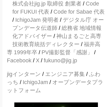
株式会社jig.jp 取締役 創業者
/
Code
for FUKUI 代表
/
Code for Sabae 代表
/
IchigoJam 発明者
/
デジタル庁 オー
プンデータ伝道師
/
総務省 地域情報
化アドバイザー
/
神山まるごと高専
技術教育統括ディレクター
/
福井高
専 1999年卒
/
PV撮影監督「感謝」
/
Facebook
/
X
/
fukuno@jig.jp
jigインターン
/
エンジニア募集
/
ふわ
っち
/
IchigoJam
/
オープンデータプラ
ットフォーム