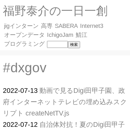
福野泰介の一日一創
jigインターン
高専
SABERA
Internet3
オープンデータ
IchigoJam
鯖江
プログラミング
#dxgov
2022-07-13
動画で見るDigi田甲子園、政
府インターネットテレビの埋め込みスク
リプト createNetTV.js
2022-07-12
自治体対抗！夏のDigi田甲子