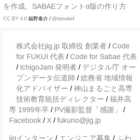
を作成、SABAEフォントα版の作り方
CC BY 4.0
福野泰介 /
@taisukef
株式会社jig.jp 取締役 創業者
/
Code
for FUKUI 代表
/
Code for Sabae 代表
/
IchigoJam 発明者
/
デジタル庁 オー
プンデータ伝道師
/
総務省 地域情報
化アドバイザー
/
神山まるごと高専
技術教育統括ディレクター
/
福井高
専 1999年卒
/
PV撮影監督「感謝」
/
Facebook
/
X
/
fukuno@jig.jp
jigインターン
/
エンジニア募集
/
ふわ