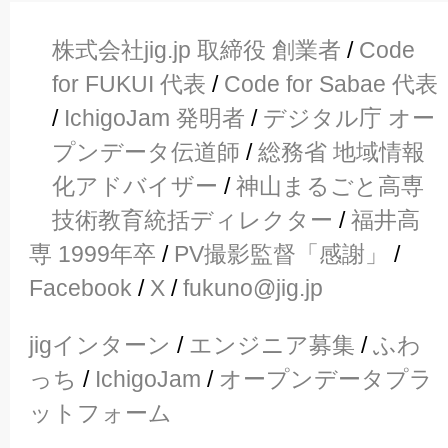
株式会社jig.jp 取締役 創業者
/
Code
for FUKUI 代表
/
Code for Sabae 代表
/
IchigoJam 発明者
/
デジタル庁 オー
プンデータ伝道師
/
総務省 地域情報
化アドバイザー
/
神山まるごと高専
技術教育統括ディレクター
/
福井高
専 1999年卒
/
PV撮影監督「感謝」
/
Facebook
/
X
/
fukuno@jig.jp
jigインターン
/
エンジニア募集
/
ふわ
っち
/
IchigoJam
/
オープンデータプラ
ットフォーム