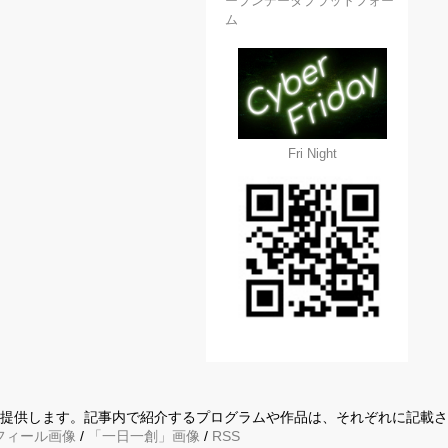
ープンデータプラットフォー
ム
Fri Night
に提供します。記事内で紹介するプログラムや作品は、それぞれに記載
フィール画像
/
「一日一創」画像
/
RSS