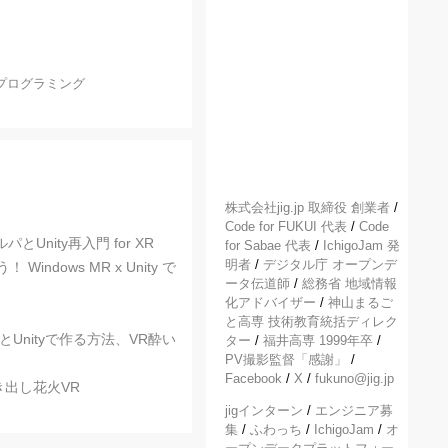
プログラミング
株式会社jig.jp 取締役 創業者
/
Code for FUKUI 代表
/
Code
Unity再入門 for XR
for Sabae 代表
/
IchigoJam 発
明者
/
デジタル庁 オープンデ
dows MR x Unity で
ータ伝道師
/
総務省 地域情報
化アドバイザー
/
神山まるご
と高専 技術教育統括ディレク
Unityで作る方法、VR酔い
ター
/
福井高専 1999年卒
/
PV撮影監督「感謝」
/
Facebook
/
X
/
fukuno@jig.jp
吹き出し花火VR
jigインターン
/
エンジニア募
集
/
ふわっち
/
IchigoJam
/
オ