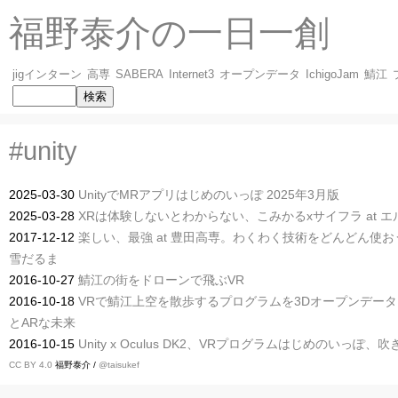
福野泰介の一日一創
jigインターン
高専
SABERA
Internet3
オープンデータ
IchigoJam
鯖江
#unity
2025-03-30
UnityでMRアプリはじめのいっぽ 2025年3月版
2025-03-28
XRは体験しないとわからない、こみかるxサイフラ at エルパと
2017-12-12
楽しい、最強 at 豊田高専。わくわく技術をどんどん使おう！ Win
雪だるま
2016-10-27
鯖江の街をドローンで飛ぶVR
2016-10-18
VRで鯖江上空を散歩するプログラムを3Dオープンデータと
とARな未来
2016-10-15
Unity x Oculus DK2、VRプログラムはじめのいっぽ、
CC BY 4.0
福野泰介 /
@taisukef