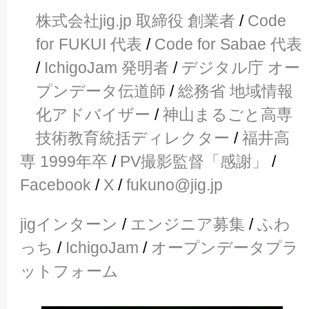
株式会社jig.jp 取締役 創業者
/
Code
for FUKUI 代表
/
Code for Sabae 代表
/
IchigoJam 発明者
/
デジタル庁 オー
プンデータ伝道師
/
総務省 地域情報
化アドバイザー
/
神山まるごと高専
技術教育統括ディレクター
/
福井高
専 1999年卒
/
PV撮影監督「感謝」
/
Facebook
/
X
/
fukuno@jig.jp
jigインターン
/
エンジニア募集
/
ふわ
っち
/
IchigoJam
/
オープンデータプラ
ットフォーム