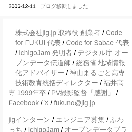
2006-12-11
ブログ移転しました
株式会社jig.jp 取締役 創業者
/
Code
for FUKUI 代表
/
Code for Sabae 代表
/
IchigoJam 発明者
/
デジタル庁 オー
プンデータ伝道師
/
総務省 地域情報
化アドバイザー
/
神山まるごと高専
技術教育統括ディレクター
/
福井高
専 1999年卒
/
PV撮影監督「感謝」
/
Facebook
/
X
/
fukuno@jig.jp
jigインターン
/
エンジニア募集
/
ふわ
っち
/
IchigoJam
/
オープンデータプラ