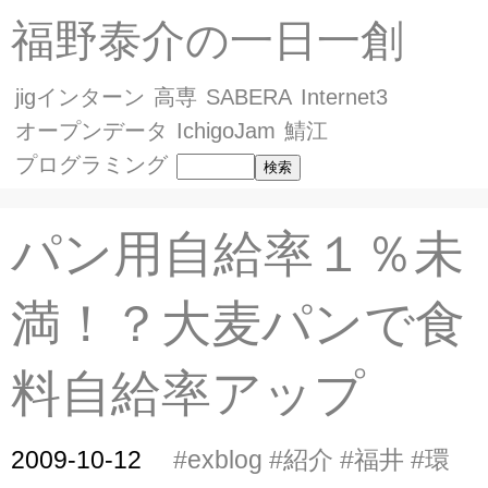
福野泰介の一日一創
jigインターン
高専
SABERA
Internet3
オープンデータ
IchigoJam
鯖江
プログラミング
パン用自給率１％未
満！？大麦パンで食
料自給率アップ
2009-10-12
#exblog
#紹介
#福井
#環