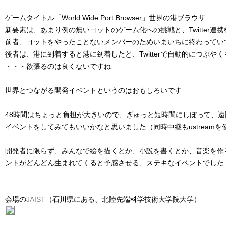
ゲームタイトル「World Wide Port Browser」世界の港ブラウザ
新要素は、あまり例の無いヨットのゲーム化への挑戦と、Twitter連携
前者、ヨットをやったことないメンバーのためいまいちに終わってい
後者は、港に到着すると港に到着したと、Twitterで自動的につぶや
・・・欲張るのは良くないですね
世界とつながる開発イベントというのはおもしろいです
48時間はちょっと負担が大きいので、ぎゅっと短時間にしぼって、
イベントをしてみてもいいかなと思いました（同時中継もustream
開発者に限らず、みんなで絵を描くとか、小説を書くとか、音楽を作
ントがどんどん生まれてくると予感させる、ステキなイベントでした
会場の
JAIST
（石川県にある、北陸先端科学技術大学院大学）