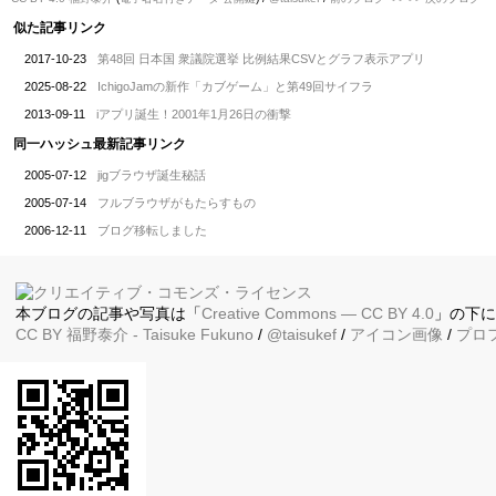
似た記事リンク
2017-10-23
第48回 日本国 衆議院選挙 比例結果CSVとグラフ表示アプリ
2025-08-22
IchigoJamの新作「カブゲーム」と第49回サイフラ
2013-09-11
iアプリ誕生！2001年1月26日の衝撃
同一ハッシュ最新記事リンク
2005-07-12
jigブラウザ誕生秘話
2005-07-14
フルブラウザがもたらすもの
2006-12-11
ブログ移転しました
本ブログの記事や写真は「
Creative Commons — CC BY 4.0
」の下
CC BY
福野泰介
- Taisuke Fukuno
/
@taisukef
/
アイコン画像
/
プロ