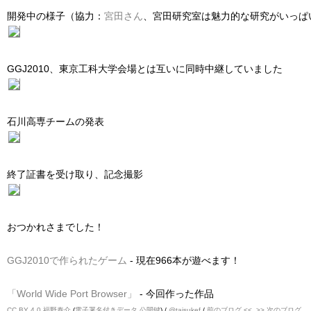
開発中の様子（協力：
宮田さん
、宮田研究室は魅力的な研究がいっぱ
GGJ2010、東京工科大学会場とは互いに同時中継していました
石川高専チームの発表
終了証書を受け取り、記念撮影
おつかれさまでした！
GGJ2010で作られたゲーム
- 現在966本が遊べます！
「World Wide Port Browser」
- 今回作った作品
CC BY 4.0
福野泰介
(
電子署名付きデータ
公開鍵
) /
@taisukef
/
前のブログ <<
>> 次のブログ