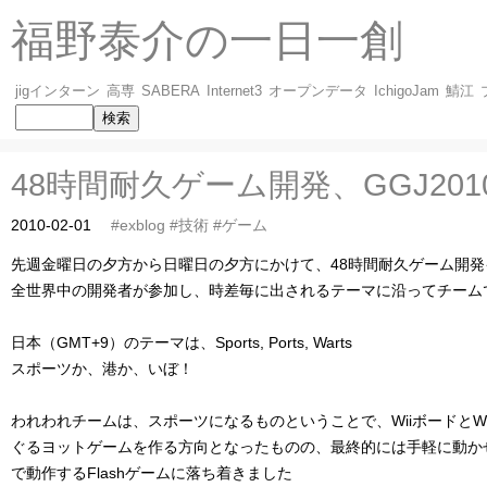
福野泰介の一日一創
jigインターン
高専
SABERA
Internet3
オープンデータ
IchigoJam
鯖江
48時間耐久ゲーム開発、GGJ2010
2010-02-01
#exblog
#技術
#ゲーム
先週金曜日の夕方から日曜日の夕方にかけて、48時間耐久ゲーム開
全世界中の開発者が参加し、時差毎に出されるテーマに沿ってチーム
日本（GMT+9）のテーマは、Sports, Ports, Warts
スポーツか、港か、いぼ！
われわれチームは、スポーツになるものということで、WiiボードとW
ぐるヨットゲームを作る方向となったものの、最終的には手軽に動か
で動作するFlashゲームに落ち着きました