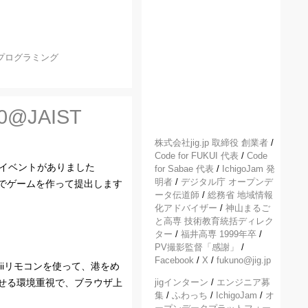
プログラミング
@JAIST
株式会社jig.jp 取締役 創業者
/
Code for FUKUI 代表
/
Code
発イベントがありました
for Sabae 代表
/
IchigoJam 発
明者
/
デジタル庁 オープンデ
でゲームを作って提出します
ータ伝道師
/
総務省 地域情報
化アドバイザー
/
神山まるご
と高専 技術教育統括ディレク
ター
/
福井高専 1999年卒
/
PV撮影監督「感謝」
/
Facebook
/
X
/
fukuno@jig.jp
iiリモコンを使って、港をめ
せる環境重視で、ブラウザ上
jigインターン
/
エンジニア募
集
/
ふわっち
/
IchigoJam
/
オ