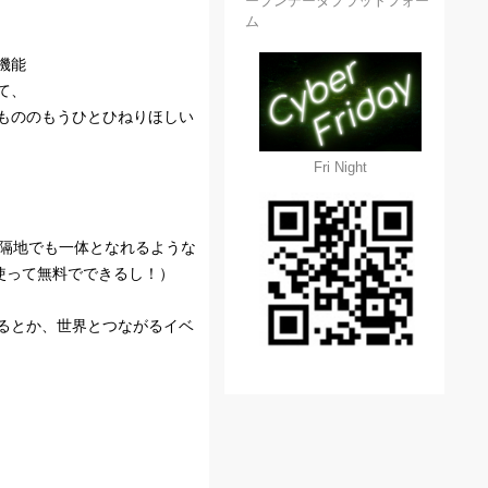
ープンデータプラットフォー
ム
機能
て、
くもののもうひとひねりほしい
Fri Night
遠隔地でも一体となれるような
を使って無料でできるし！）
るとか、世界とつながるイベ