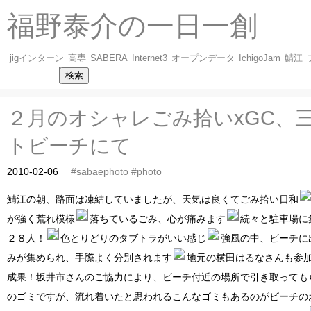
福野泰介の一日一創
jigインターン
高専
SABERA
Internet3
オープンデータ
IchigoJam
鯖江
２月のオシャレごみ拾いxGC、
トビーチにて
2010-02-06
#sabaephoto
#photo
鯖江の朝、路面は凍結していましたが、天気は良くてごみ拾い日和
が強く荒れ模様
落ちているごみ、心が痛みます
続々と駐車場に
２８人！
色とりどりのタブトラがいい感じ
強風の中、ビーチに
みが集められ、手際よく分別されます
地元の横田はるなさんも参
成果！坂井市さんのご協力により、ビーチ付近の場所で引き取っても
のゴミですが、流れ着いたと思われるこんなゴミもあるのがビーチの