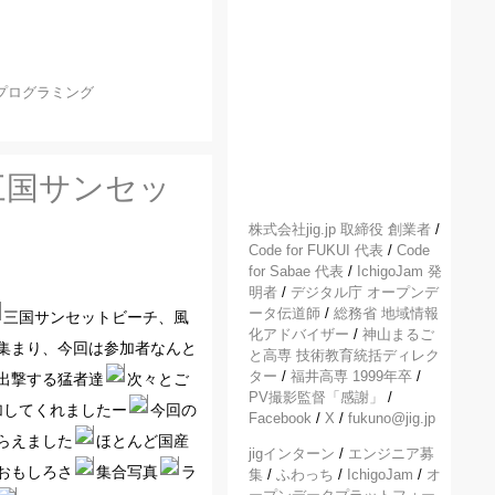
プログラミング
三国サンセッ
株式会社jig.jp 取締役 創業者
/
Code for FUKUI 代表
/
Code
for Sabae 代表
/
IchigoJam 発
明者
/
デジタル庁 オープンデ
ータ伝道師
/
総務省 地域情報
三国サンセットビーチ、風
化アドバイザー
/
神山まるご
集まり、今回は参加者なんと
と高専 技術教育統括ディレク
ター
/
福井高専 1999年卒
/
出撃する猛者達
次々とご
PV撮影監督「感謝」
/
加してくれましたー
今回の
Facebook
/
X
/
fukuno@jig.jp
らえました
ほとんど国産
jigインターン
/
エンジニア募
おもしろさ
集合写真
ラ
集
/
ふわっち
/
IchigoJam
/
オ