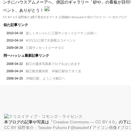
ンチにハウスアムメーアへ、併設のギャラリー「砂や」の看板が目印
ベント、ありがとう！
CC BY 4.0
福野泰介
(
電子署名付きデータ
公開鍵
) /
@taisukef
/
前のブログ <<
>> 次のブログ
似た記事リンク
2010-04-19
楽しくオシャレに三国サンセットビーチごみ拾い
2010-04-14
4/17(土)三国で大規模エコイベント
2009-08-29
三国サンセットビーチＧＣ
同一ハッシュ最新記事リンク
2008-04-22
鯖江の週末写真家ブログをはじめます
2008-04-24
鯖江観光案内所、JR鯖江駅出てすぐ左
2008-04-25
JR鯖江駅、ようこそ鯖江へ
本ブログの記事や写真は「
Creative Commons — CC BY 4.0
」の下
CC BY
福野泰介
- Taisuke Fukuno
/
@taisukef
/
アイコン画像
/
プロ