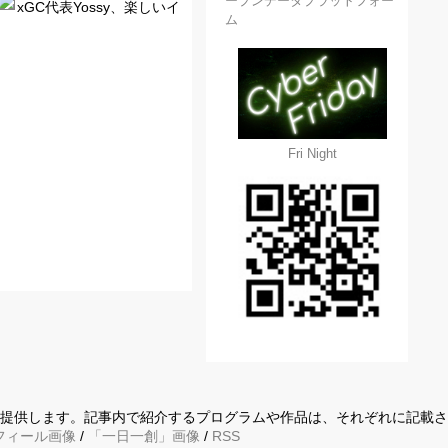
ープンデータプラットフォー
xGC代表Yossy、楽しいイ
ム
Fri Night
に提供します。記事内で紹介するプログラムや作品は、それぞれに記載
フィール画像
/
「一日一創」画像
/
RSS