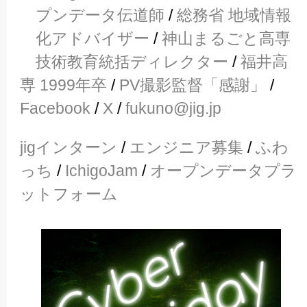
プンデータ伝道師
/
総務省 地域情報
化アドバイザー
/
神山まるごと高専
技術教育統括ディレクター
/
福井高
専 1999年卒
/
PV撮影監督「感謝」
/
Facebook
/
X
/
fukuno@jig.jp
jigインターン
/
エンジニア募集
/
ふわ
っち
/
IchigoJam
/
オープンデータプラ
ットフォーム