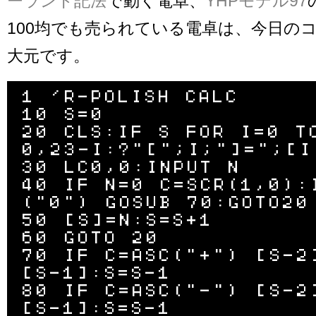
ーランド記法
で動く電卓、
YHPモデル97
100均でも売られている電卓は、今日の
大元です。
1 'R-POLISH CALC

10 S=0

20 CLS:IF S FOR I=0 T
0,23-I:?"[";I;"]=";[I]
30 LC0,0:INPUT N

40 IF N=0 C=SCR(1,0):
("0") GOSUB 70:GOTO20

50 [S]=N:S=S+1

60 GOTO 20

70 IF C=ASC("+") [S-2
[S-1]:S=S-1

80 IF C=ASC("-") [S-2
[S-1]:S=S-1
