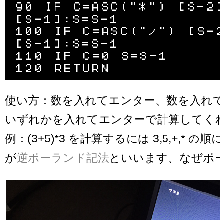
90 IF C=ASC("*") [S-2
[S-1]:S=S-1

100 IF C=ASC("/") [S-
[S-1]:S=S-1

110 IF C=0 S=S-1

使い方：数を入れてエンター、数を入れてエ
いずれかを入れてエンターで計算してく
例：(3+5)*3 を計算するには 3,5,+,*
が
逆ポーランド記法
といいます、なぜポ