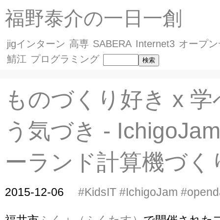
福野泰介の一日一創
jigインターン
高専
SABERA
Internet3
オープン
鯖江
プログラミング
ものづくり好き x 
う気づき - IchigoJ
ーランド計算機づく
2015-12-06
#KidsIT
#IchigoJam
#opend
福井市
ふく＋（ふくたす）
で開催された