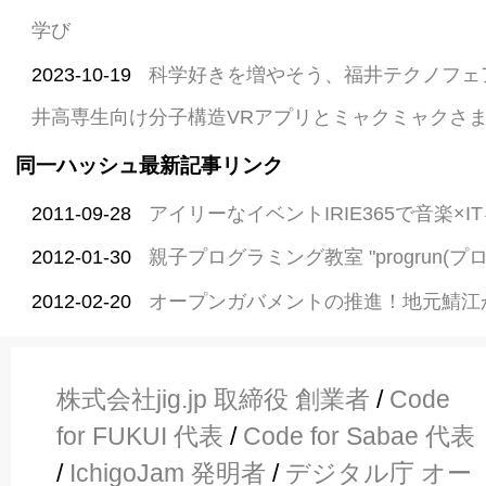
学び
2023-10-19
科学好きを増やそう、福井テクノフェ
井高専生向け分子構造VRアプリとミャクミャクさ
同一ハッシュ最新記事リンク
2011-09-28
アイリーなイベントIRIE365で音楽×I
2012-01-30
親子プログラミング教室 "progrun(プ
2012-02-20
オープンガバメントの推進！地元鯖江
株式会社jig.jp 取締役 創業者
/
Code
for FUKUI 代表
/
Code for Sabae 代表
/
IchigoJam 発明者
/
デジタル庁 オー