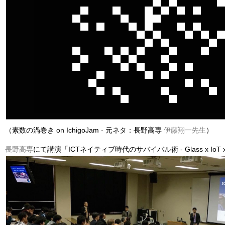
（素数の渦巻き on IchigoJam - 元ネタ：長野高専
伊藤翔一先生
）
長野高専
にて講演「ICTネイティブ時代のサバイバル術 - Glass x IoT x 