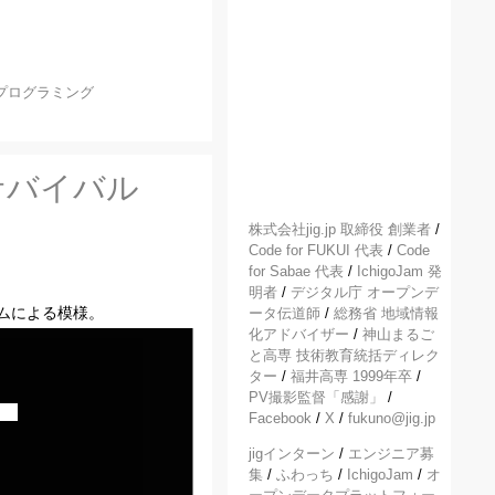
プログラミング
サバイバル
株式会社jig.jp 取締役 創業者
/
Code for FUKUI 代表
/
Code
for Sabae 代表
/
IchigoJam 発
明者
/
デジタル庁 オープンデ
ムによる模様。
ータ伝道師
/
総務省 地域情報
化アドバイザー
/
神山まるご
と高専 技術教育統括ディレク
ター
/
福井高専 1999年卒
/
PV撮影監督「感謝」
/
Facebook
/
X
/
fukuno@jig.jp
jigインターン
/
エンジニア募
集
/
ふわっち
/
IchigoJam
/
オ