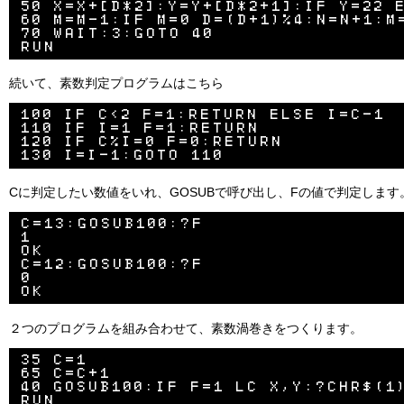
50 X=X+[D*2]:Y=Y+[D*2+1]:IF Y=22 E
60 M=M-1:IF M=0 D=(D+1)%4:N=N+1:M=
70 WAIT:3:GOTO 40

続いて、素数判定プログラムはこちら
100 IF C<2 F=1:RETURN ELSE I=C-1

110 IF I=1 F=1:RETURN

120 IF C%I=0 F=0:RETURN

Cに判定したい数値をいれ、GOSUBで呼び出し、Fの値で判定しま
C=13:GOSUB100:?F

1

OK

C=12:GOSUB100:?F

0

２つのプログラムを組み合わせて、素数渦巻きをつくります。
35 C=1

65 C=C+1

40 GOSUB100:IF F=1 LC X,Y:?CHR$(1)