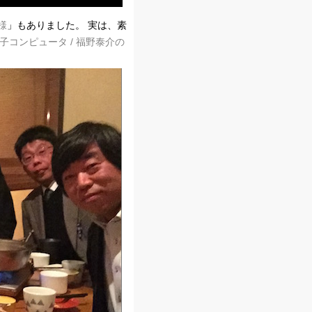
様
」もありました。 実は、素
量子コンピュータ / 福野泰介の