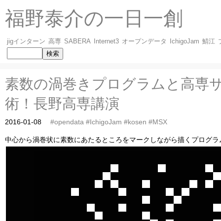
福野泰介の一日一創
jigインターン
高専
SABERA
Internet3
オープンデータ
IchigoJam
鯖江
素数の渦巻きプログラムと高専
術！長野高専講演
2016-01-08
#opendata
#IchigoJam
#kosen
#MSX
中心から渦巻状に素数にあたるところをマークしながら描くプログラ