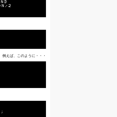
ND

N/2

す。例えば、このように・・・
;
