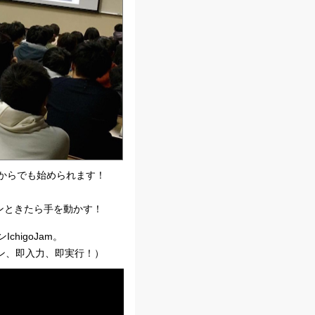
からでも始められます！
ンときたら手を動かす！
higoJam。
源オン、即入力、即実行！）