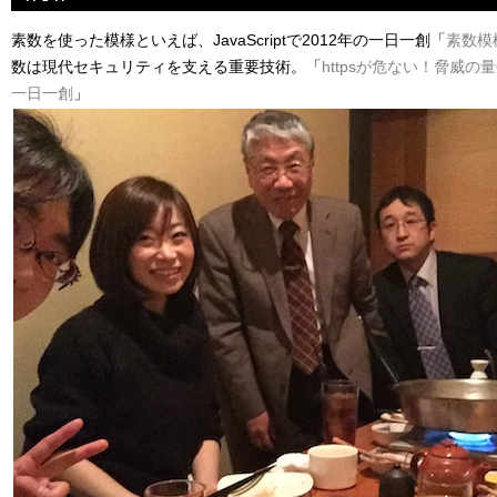
素数を使った模様といえば、JavaScriptで2012年の一日一創「
素数模
数は現代セキュリティを支える重要技術。「
httpsが危ない！脅威の
一日一創
」