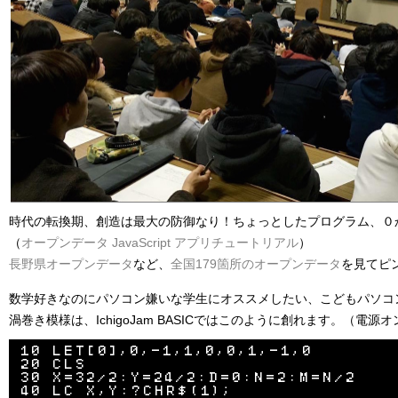
時代の転換期、創造は最大の防御なり！ちょっとしたプログラム、０
（
オープンデータ JavaScript アプリチュートリアル
）
長野県オープンデータ
など、
全国179箇所のオープンデータ
を見てピ
数学好きなのにパソコン嫌いな学生にオススメしたい、こどもパソコンIc
渦巻き模様は、IchigoJam BASICではこのように創れます。（電
10 LET[0],0,-1,1,0,0,1,-1,0

20 CLS

30 X=32/2:Y=24/2:D=0:N=2:M=N/2

40 LC X,Y:?CHR$(1);
