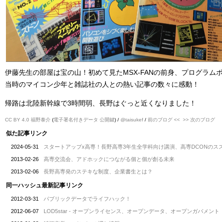
伊藤先生の部屋は宝の山！初めて見たMSX-FANの前身、プログラム
当時のマイコン少年と雑誌社の人との熱い記事の数々に感動！
帰路は北陸新幹線で3時間弱、長野はぐっと近くなりました！
CC BY 4.0
福野泰介
(
電子署名付きデータ
公開鍵
) /
@taisukef
/
前のブログ <<
>> 次のブログ
似た記事リンク
2024-05-31
スタートアップx高専！長野高専3年生全学科向け講演、高専DCONのス
2013-02-26
高専交流会、アドホックにつながる個と個が創る未来
2013-02-06
長野高専発のステキな制度、企業書生とは？
同一ハッシュ最新記事リンク
2012-03-31
パブリックデータでライフハック！
2012-06-07
LOD5star - オープンライセンス、オープンデータ、オープンガバメント