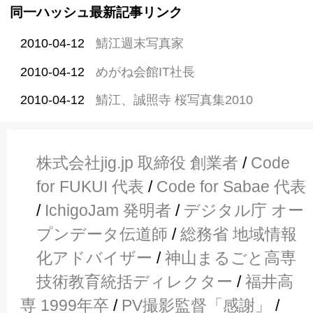
同一ハッシュ最新記事リンク
2010-04-12
鯖江週末写真家
2010-04-12
めがね会館IT社長
2010-04-12
鯖江、誠照寺 桜写真集2010
株式会社jig.jp 取締役 創業者
/
Code
for FUKUI 代表
/
Code for Sabae 代表
/
IchigoJam 発明者
/
デジタル庁 オー
プンデータ伝道師
/
総務省 地域情報
化アドバイザー
/
神山まるごと高専
技術教育統括ディレクター
/
福井高
専 1999年卒
/
PV撮影監督「感謝」
/