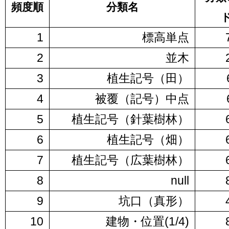
頻度順
分類名
1
標高単点
2
並木
3
植生記号（田）
4
被覆（記号）中点
5
植生記号（針葉樹林）
6
植生記号（畑）
7
植生記号（広葉樹林）
8
null
9
坑口（真形）
10
建物・位置(1/4)