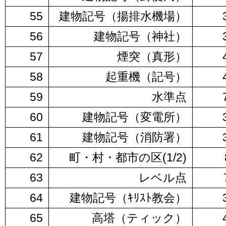
55
建物記号（揚排水機場）
56
建物記号（神社）
57
煙突（真形）
58
起重機（記号）
59
水準点
60
建物記号（変電所）
61
建物記号（消防署）
62
町・村・都市の区(1/2)
63
レベル点
64
建物記号（ｷﾘｽﾄ教会）
65
高塔（ティック）