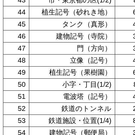
43
市・東京都の区(1/2)
44
植生記号（砂れき地）
45
タンク（真形）
46
建物記号（寺院）
47
門（方向）
48
立像（記号）
49
植生記号（果樹園）
50
小字・丁目(1/2)
51
電波塔（記号）
52
鉄道のトンネル
53
鉄道施設・位置(1/4)
54
建物記号（郵便局）