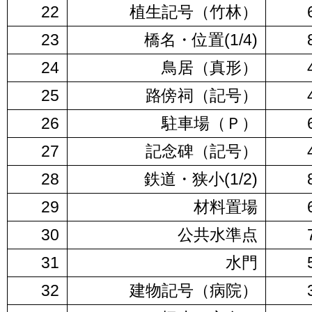
22
植生記号（竹林）
23
橋名・位置(1/4)
24
鳥居（真形）
25
路傍祠（記号）
26
駐車場（Ｐ）
27
記念碑（記号）
28
鉄道・狭小(1/2)
29
材料置場
30
公共水準点
31
水門
32
建物記号（病院）