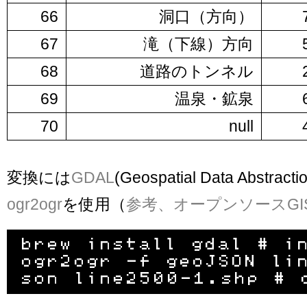
66
洞口（方向）
67
滝（下線）方向
68
道路のトンネル
69
温泉・鉱泉
70
null
変換には
GDAL
(Geospatial Data Abstracti
ogr2ogr
を使用（
参考、オープンソースGI
brew install gdal # in
ogr2ogr -f geoJSON li