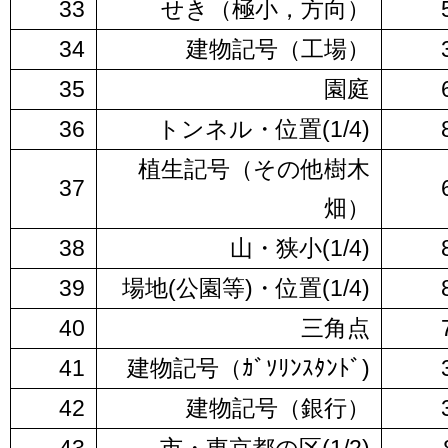
33
せき（極小，方向）
34
建物記号（工場）
35
園庭
36
トンネル・位置(1/4)
植生記号（その他樹木
37
畑）
38
山・狭小(1/4)
39
場地(公園等)・位置(1/4)
40
三角点
41
建物記号（ｶﾞｿﾘﾝｽﾀﾝﾄﾞ)
42
建物記号（銀行）