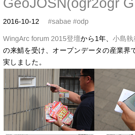
GeoJOSN(ogr2ogr G
2016-10-12
#sabae
#odp
WingArc forum 2015登壇
から1年、
小島執
の来鯖を受け、オープンデータの産業界
実しました。