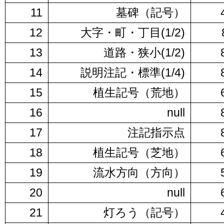
11
墓碑（記号）
12
大字・町・丁目(1/2)
13
道路・狭小(1/2)
14
説明注記・標準(1/4)
15
植生記号（荒地）
16
null
17
注記指示点
18
植生記号（芝地）
19
流水方向（方向）
20
null
21
灯ろう（記号）