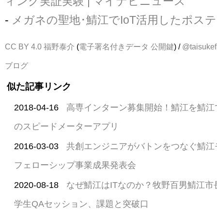
ィング実証実験 | マイナビニュース
-
メガネの聖地･鯖江でIoT活用したポス
CC BY 4.0
福野泰介
(
電子署名付きデータ
公開鍵
) /
@taisukef
ブログ
似た記事リンク
2018-04-16
高専インターン募集開始！鯖江を鯖江で
のスピードメーターアプリ
2016-03-03
共創エンジニアがバトンをつなぐ鯖江
フェローシップ事業成果発表会
2020-08-18
なぜ鯖江はITなのか？牧野百男鯖江市長と
学生QAセッション、課題と突破口