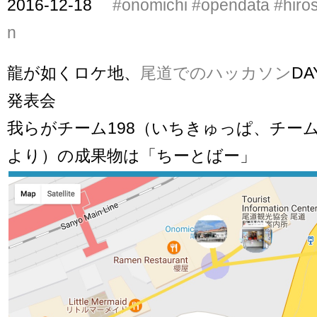
2016-12-18
#onomichi
#opendata
#hiro
n
龍が如くロケ地、
尾道でのハッカソン
D
発表会
我らがチーム198（いちきゅっぱ、チー
より）の成果物は「ちーとばー」