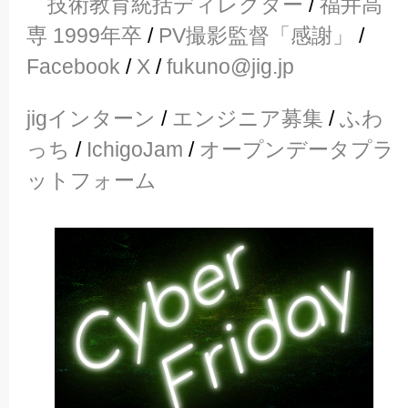
技術教育統括ディレクター
/
福井高
専 1999年卒
/
PV撮影監督「感謝」
/
Facebook
/
X
/
fukuno@jig.jp
jigインターン
/
エンジニア募集
/
ふわ
っち
/
IchigoJam
/
オープンデータプラ
ットフォーム