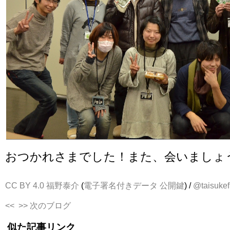
おつかれさまでした！また、会いましょ
CC BY 4.0
福野泰介
(
電子署名付きデータ
公開鍵
) /
@taisukef
<<
>> 次のブログ
似た記事リンク