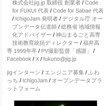
株式会社jig.jp 取締役 創業者
/
Code
for FUKUI 代表
/
Code for Sabae 代表
/
IchigoJam 発明者
/
デジタル庁 オー
プンデータ伝道師
/
総務省 地域情報
化アドバイザー
/
神山まるごと高専
技術教育統括ディレクター
/
福井高
専 1999年卒
/
PV撮影監督「感謝」
/
Facebook
/
X
/
fukuno@jig.jp
jigインターン
/
エンジニア募集
/
ふわ
っち
/
IchigoJam
/
オープンデータプラ
ットフォーム