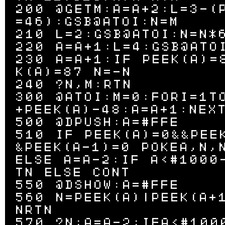
200 @GETM:A=A+2:L=3-(
=46):GSB@ATOI:N=M

210 L=2:GSB@ATOI:N=N*6
220 A=A+1:L=4:GSB@ATOI
230 A=A+1:IF PEEK(A)=
K(A)=87 N=-N

240 ?N,M:RTN

300 @ATOI:M=0:FORI=1T
+PEEK(A)-48:A=A+1:NEXT
500 @DPUSH:A=#FFE

510 IF PEEK(A)=0&&PEE
&PEEK(A-1)=0 POKEA,N,N
ELSE A=A-2:IF A<#1000
TN ELSE CONT

550 @DSHOW:A=#FFE

560 N=PEEK(A)|PEEK(A+
NRTN

570 ?N:A=A-2:IFA<#100