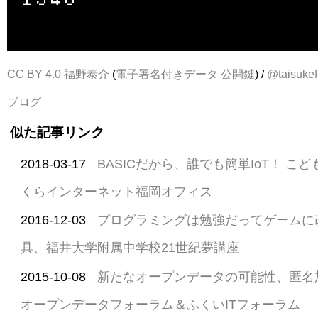
CC BY 4.0
福野泰介
(
電子署名付きデータ
公開鍵
) /
@taisukef
ブログ
似た記事リンク
2018-03-17
BASICだから、誰でも簡単IoT！ こども
くらインターネット福岡オフィス
2016-12-03
プログラミングは勉強だってゲームに
具、福井大学附属中学校21世紀夢講座
2015-10-08
新たなオープンデータの可能性、匿名
オープンデータフォーラム＆ふくいITフォーラム