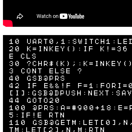
10 UART0,1:SWITCH1:LED
20 K=INKEY():IF K!=36
E CLS

30 ?CHR$(K);:K=INKEY(
3 CONT ELSE ?

40 GSB@PRS

42 IF E&&!F F=1:FORI=
[I]:GSB@DPUSH:NEXT:SAV
44 GOTO20

100 @PRS:A=#900+18:E=
5:IF!E RTN

110 GSB@GETM:LET[0],N
TM:LET[2],N,M:RTN
