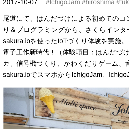
2017-10-07
#IchigoJam
#hiroshima
#fu
尾道にて、はんだづけによる初めてのコ
り＆プログラミングから、さくらインタ
sakura.ioを使ったIoTづくり体験を実
電子工作新時代！（体験項目：はんだづけ
カ、信号機づくり、かわくだりゲーム、
sakura.ioでスマホからIchigoJam、Ich