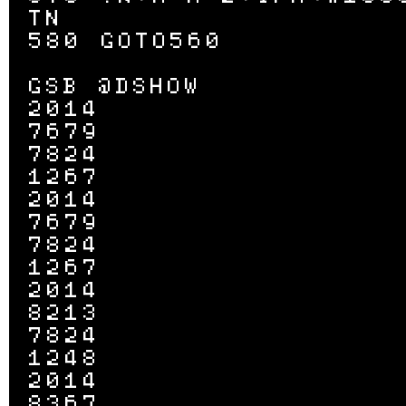
TN

580 GOTO560

GSB @DSHOW

2014

7679

7824

1267

2014

7679

7824

1267

2014

8213

7824

1248

2014

8367
