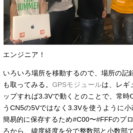
エンジニア！
いろいろ場所を移動するので、場所の記録をI
も取ってみる。
GPSモジュール
は、レギ
ップすれば3.3Vで動くとのことで、常時
うCN5の5Vではなく3.3Vを使うように
簡易的に保存するため#C00〜#FFFの
ろから、緯度経度を分で整数部と小数部で表