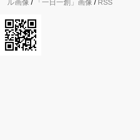
ル画像
/
「一日一創」画像
/
RSS