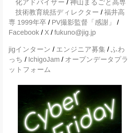
化アドバイザー
/
神山まるごと高専
技術教育統括ディレクター
/
福井高
専 1999年卒
/
PV撮影監督「感謝」
/
Facebook
/
X
/
fukuno@jig.jp
jigインターン
/
エンジニア募集
/
ふわ
っち
/
IchigoJam
/
オープンデータプラ
ットフォーム