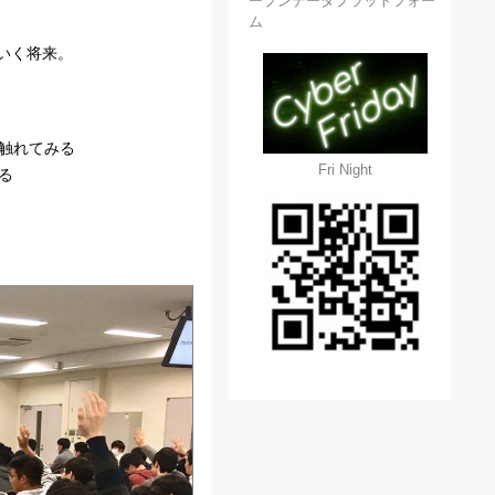
ープンデータプラットフォー
ム
いく将来。
に触れてみる
Fri Night
る