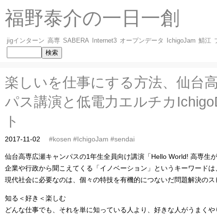
福野泰介の一日一創
jigインターン
高専
SABERA
Internet3
オープンデータ
IchigoJam
鯖江
楽しいを仕事にする方法、仙台
パス講演と低電力エルチカIchigo
ト
2017-11-02
#kosen
#IchigoJam
#sendai
仙台高専広瀬キャンパスの1年生全員向け講演「Hello World! 高
企業や行政から聞こえてくる「イノベーション」というキーワードは
現代社会に必要なのは、個々の特技を有機的につないだ問題解決のス
知る＜好き＜楽しむ
どんな仕事でも、それを単に知っている人より、好きな人がうまくや