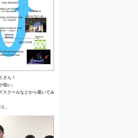
くさん！
が低い。
グスクールなどから覗いてみ
の場
」