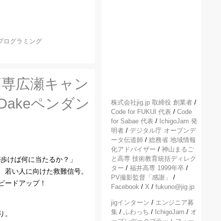
プログラミング
高専広瀬キャン
Dakeペンダン
株式会社jig.jp 取締役 創業者
/
Code for FUKUI 代表
/
Code
for Sabae 代表
/
IchigoJam 発
明者
/
デジタル庁 オープンデ
ータ伝道師
/
総務省 地域情報
化アドバイザー
/
神山まるご
と高専 技術教育統括ディレク
専生が歩けば何に当たるか？」
ター
/
福井高専 1999年卒
/
、若い人に向けた救難信号。
PV撮影監督「感謝」
/
ピードアップ！
Facebook
/
X
/
fukuno@jig.jp
jigインターン
/
エンジニア募
集
/
ふわっち
/
IchigoJam
/
オ
り。