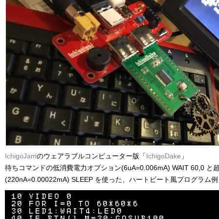
IchigoJam
のウェアラブルコンピューター版「
IchigoDake
」
待ちコマンドの低消費電力オプション(6uA=0.006mA) WAIT 60,0
(220nA=0.00022mA) SLEEP を使った、ハートビート風プログラム例
10 VIDEO 0

20 FOR I=0 TO 60*60*6

30 LED1:WAIT4:LED0

40 IF BTN() M=30:GOSUB100
