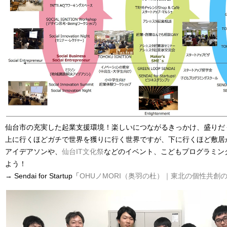
仙台市の充実した起業支援環境！楽しいにつながるきっかけ、盛りだ
上に行くほどガチで世界を獲りに行く世界ですが、下に行くほど敷居
アイデアソンや、
仙台IT文化祭
などのイベント、こどもプログラミン
よう！
→ Sendai for Startup「
OHUノMORI（奥羽の杜）｜東北の個性共創