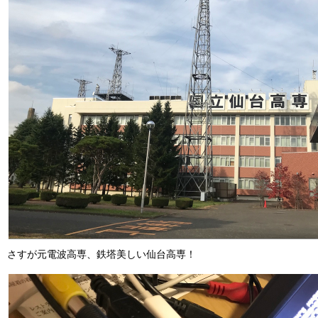
さすが元電波高専、鉄塔美しい仙台高専！