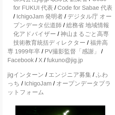
for FUKUI 代表
/
Code for Sabae 代表
/
IchigoJam 発明者
/
デジタル庁 オー
プンデータ伝道師
/
総務省 地域情報
化アドバイザー
/
神山まるごと高専
技術教育統括ディレクター
/
福井高
専 1999年卒
/
PV撮影監督「感謝」
/
Facebook
/
X
/
fukuno@jig.jp
jigインターン
/
エンジニア募集
/
ふわ
っち
/
IchigoJam
/
オープンデータプラ
ットフォーム