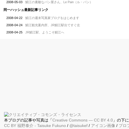
2008-05-03
鯖江の素敵なパン屋さん、Le Pain（ル・パン）
同一ハッシュ最新記事リンク
2008-04-22
鯖江の週末写真家ブログをはじめます
2008-04-24
鯖江観光案内所、JR鯖江駅出てすぐ左
2008-04-25
JR鯖江駅、ようこそ鯖江へ
本ブログの記事や写真は「
Creative Commons — CC BY 4.0
」の下
CC BY
福野泰介
- Taisuke Fukuno
/
@taisukef
/
アイコン画像
/
プロ