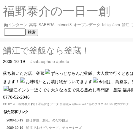
福野泰介の一日一創
jigインターン
高専
SABERA
Internet3
オープンデータ
IchigoJam
鯖江
鯖江で釜飯なら釜蔵！
2009-10-19
#sabaephoto
#photo
落ち着いたお店、釜蔵
ずらっとならんだ釜飯、大人数で行くとき
きます！
お味噌汁とお漬け物がついてきます
今回は、鳥釜飯。
鯖江インター近くです大きな地図で見る釜めし専門店 釜蔵 福井
0778-52-2846
CC BY 4.0
福野泰介
(
電子署名付きデータ
公開鍵
) /
@taisukef
/
前のブログ <<
>> 次のブログ
似た記事リンク
2008-10-19
餅は餅屋、鯖江、のだや餅店
2009-10-19
鯖江で本格ビリヤード、チョーキーズ