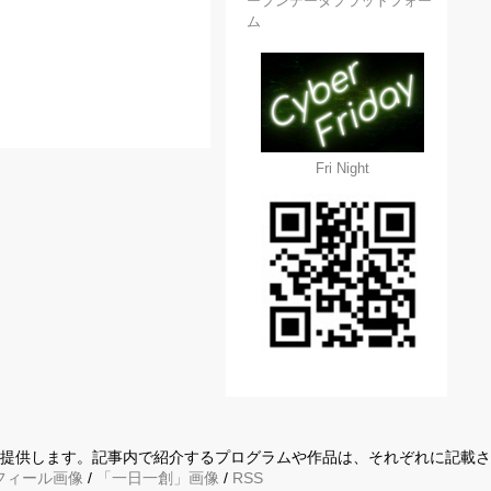
ープンデータプラットフォー
ム
Fri Night
に提供します。記事内で紹介するプログラムや作品は、それぞれに記載
フィール画像
/
「一日一創」画像
/
RSS