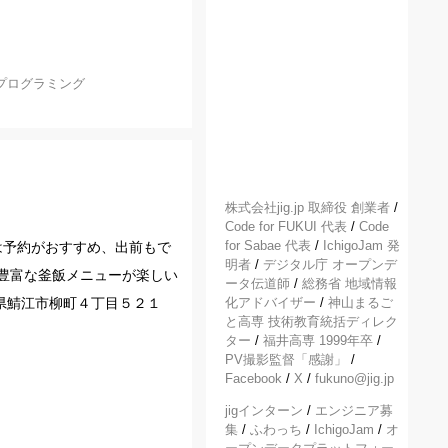
プログラミング
株式会社jig.jp 取締役 創業者
/
Code for FUKUI 代表
/
Code
for Sabae 代表
/
IchigoJam 発
は予約がおすすめ、出前もで
明者
/
デジタル庁 オープンデ
豊富な釜飯メニューが楽しい
ータ伝道師
/
総務省 地域情報
県鯖江市柳町４丁目５２１
化アドバイザー
/
神山まるご
と高専 技術教育統括ディレク
ター
/
福井高専 1999年卒
/
PV撮影監督「感謝」
/
Facebook
/
X
/
fukuno@jig.jp
jigインターン
/
エンジニア募
集
/
ふわっち
/
IchigoJam
/
オ