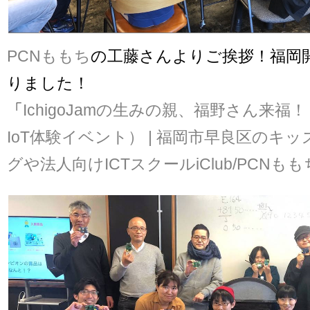
PCNももち
の工藤さんよりご挨拶！福岡
りました！
「
IchigoJamの生みの親、福野さん来福！（I
IoT体験イベント） | 福岡市早良区のキ
グや法人向けICTスクールiClub/PCNもも