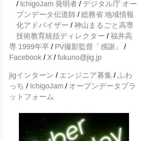
/
IchigoJam 発明者
/
デジタル庁 オー
プンデータ伝道師
/
総務省 地域情報
化アドバイザー
/
神山まるごと高専
技術教育統括ディレクター
/
福井高
専 1999年卒
/
PV撮影監督「感謝」
/
Facebook
/
X
/
fukuno@jig.jp
jigインターン
/
エンジニア募集
/
ふわ
っち
/
IchigoJam
/
オープンデータプラ
ットフォーム