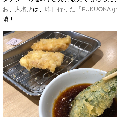
お
、
大名店
は、
昨日行った「
FUKUOKA gr
隣！