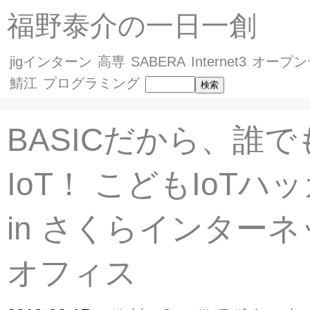
福野泰介の一日一創
jigインターン
高専
SABERA
Internet3
オープン
鯖江
プログラミング
BASICだから、誰
IoT！ こどもIoTハ
in さくらインター
オフィス