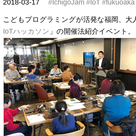
2018-03-17
#IchigoJam
#IoT
#fukuoaka
こどもプログラミングが活発な福岡、大
IoTハッカソン
」の開催法紹介イベント。