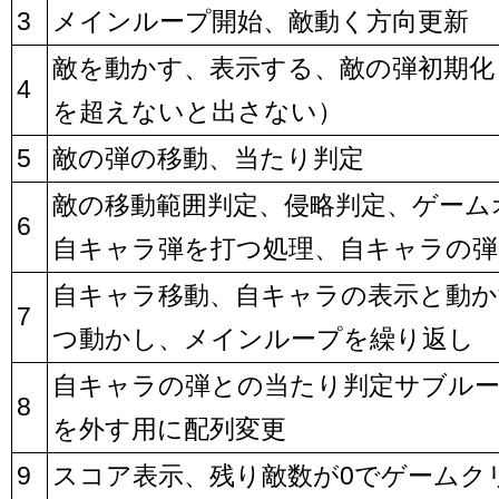
3
メインループ開始、敵動く方向更新
敵を動かす、表示する、敵の弾初期化
4
を超えないと出さない）
5
敵の弾の移動、当たり判定
敵の移動範囲判定、侵略判定、ゲーム
6
自キャラ弾を打つ処理、自キャラの弾
自キャラ移動、自キャラの表示と動か
7
つ動かし、メインループを繰り返し
自キャラの弾との当たり判定サブル
8
を外す用に配列変更
9
スコア表示、残り敵数が0でゲームク