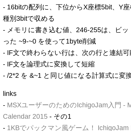
- 16bitの配列に、下位からX座標5bit、Y
種別3bitで収める
- メモリに書き込む値、246-255は、ビ
った ~9-~0 を使って1byte削減
- IF文で終わらない行は、次の行と連結可
- IF文を論理式に変換して短縮
- /2*2 を &~1 と同じ値になる計算式に変換
links
-
MSXユーザーのためのIchigoJam入門 - MS
Calendar 2015
- その1
-
1KBでパックマン風ゲーム！ IchigoJam 