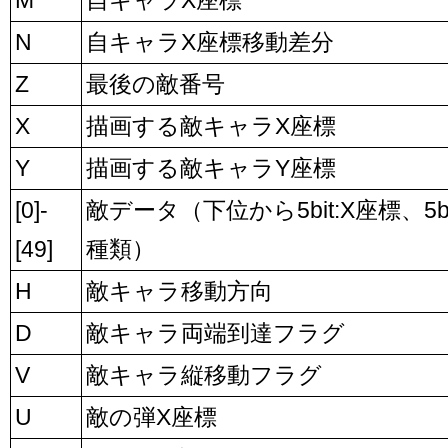
N
自キャラX座標移動差分
Z
最後の敵番号
X
描画する敵キャラX座標
Y
描画する敵キャラY座標
[0]-
敵データ（下位から5bit:X座標、5bit
[49]
種類）
H
敵キャラ移動方向
D
敵キャラ両端到達フラグ
V
敵キャラ縦移動フラグ
U
敵の弾X座標