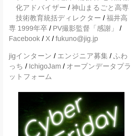
化アドバイザー
/
神山まるごと高専
技術教育統括ディレクター
/
福井高
専 1999年卒
/
PV撮影監督「感謝」
/
Facebook
/
X
/
fukuno@jig.jp
jigインターン
/
エンジニア募集
/
ふわ
っち
/
IchigoJam
/
オープンデータプラ
ットフォーム