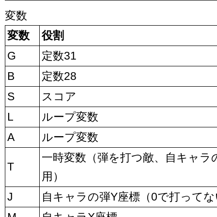
変数
変数
役割
G
定数31
B
定数28
S
スコア
L
ループ変数
A
ループ変数
一時変数（弾を打つ敵、自キャラ
T
用）
J
自キャラの弾Y座標（0で打ってな
M
自キャラX座標