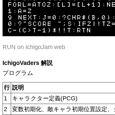
FORL=ATOZ:[L]=[L+1]:N
1:A=Z

9 NEXT:J=0:?CHR$(B,0)
0:?"SCORE ";S:IFZ|!TZ
RUN on IchigoJam web
IchigoVaders 解説
プログラム
行
説明
1
キャラクター定義(PCG)
2
変数初期化、敵キャラ初期位置設定、