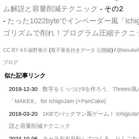
ム解説と容量削減テクニック
- その2
-
たった1022byteでインベーダー風「Ichig
ゴリズムで削れ！プログラム圧縮テクニ
CC BY 4.0
福野泰介
(
電子署名付きデータ
公開鍵
) /
@taisukef
ブログ
似た記事リンク
2019-12-30
数字をくっつけ9を作ろう、Threes!
「MAKE9」 for IchigoJam (+PanCake)
2018-03-20
1KBでパックマン風ゲーム！ IchigoJa
説と容量削減テクニック
2024-10-06
キャラ左右反転してつくる、りんごを