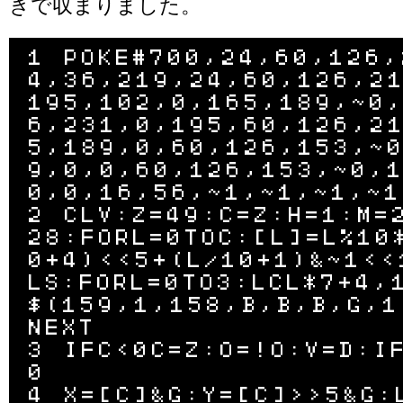
きで収まりました。
1 POKE#700,24,60,126,
4,36,219,24,60,126,2
195,102,0,165,189,~0
6,231,0,195,60,126,2
5,189,0,60,126,153,~
9,0,0,60,126,153,~0,
0,0,16,56,~1,~1,~1,~1,
2 CLV:Z=49:C=Z:H=1:M=
28:FORL=0TOC:[L]=L%10
0+4)<<5+(L/10+1)&~1<<
LS:FORL=0TO3:LCL*7+4,
$(159,1,158,B,B,B,G,1
NEXT

3 IFC<0C=Z:O=!O:V=D:I
0

4 X=[C]&G:Y=[C]>>5&G: