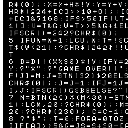
R$(0);:X=X+H*!V:Y=Y+V
HR$(224+[C]>>10+O);:[
+[C]&7168:IFS>50IF!UT
1)]:U=T&G:W=T>>5&G+1E
IFSCR()=242?CHR$(0);

5 IFUW=W+1:LCU,W:T=!S
T*(W<21):?CHR$(242*!!
T

6 D=D|!(X%30)*!V:IFY=
Y:?"*":?"GAME OVER!!"
F!JI=M:J=BTN(32)*20EL
CHR$(0);:J=J-1:IFJ=1J
I,J:IFSCR()GSB8ELSE?"|
7 N=BTN(29)*(M<30)-BT
1):LCM,20:?CHR$(0);:M
20:?CHR$(230);:C=C-1:G
8 ?"*";:T=0:FORA=0TOZ
IIF[A]>>5&G=JS=S+30-[