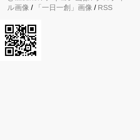
ル画像
/
「一日一創」画像
/
RSS