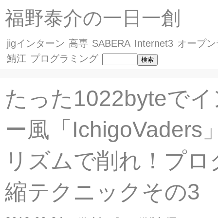
福野泰介の一日一創
jigインターン
高専
SABERA
Internet3
オープン
鯖江
プログラミング
たった1022byteで
ー風「IchigoVader
リズムで削れ！プロ
縮テクニックその3