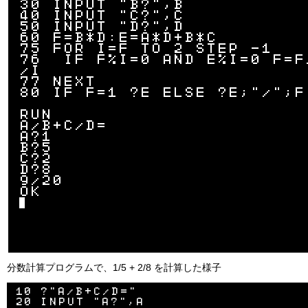
分数計算プログラムで、1/5 + 2/8 を計算した様子
10 ?"A/B+C/D="

20 INPUT "A?",A
