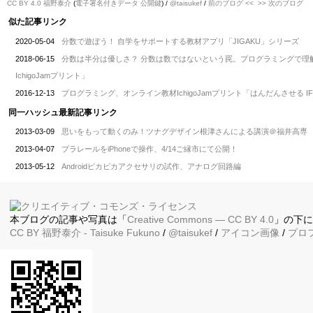
CC BY 4.0
福野泰介
(
電子署名付きデータ
公開鍵
) /
@taisukef
/
前のブログ <<
>> 次のブログ
似た記事リンク
2020-05-04
分数で遊ぼう！ 自学をサポートする教材アプリ「JIGAKU」シリーズ
2018-06-15
分数は半分は優しさ？ 分数は数ではないという罠。プログラミングで理解
IchigoJamプリント」
2016-12-13
プログラミング、オンライン教材IchigoJamプリント「はんだんさせる 
同一ハッシュ最新記事リンク
2013-03-09
思いをもって動くのみ！ツナグデザイン根津さんによる講演＠福井高専
2013-04-07
プラレールをiPhoneで操作、4/14ご縁市にて公開！
2013-05-12
Androidピカピカアクセサリの試作、アナログ回路編
本ブログの記事や写真は「
Creative Commons — CC BY 4.0
」の下
CC BY
福野泰介
- Taisuke Fukuno
/
@taisukef
/
アイコン画像
/
プロ