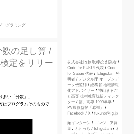
プログラミング
数の足し算 /
oJam検定をリリー
株式会社jig.jp 取締役 創業者
/
Code for FUKUI 代表
/
Code
for Sabae 代表
/
IchigoJam 発
明者
/
デジタル庁 オープンデ
ータ伝道師
/
総務省 地域情報
化アドバイザー
/
神山まるご
と高専 技術教育統括ディレク
り多い「分数」。
ター
/
福井高専 1999年卒
/
方はプログラムそのもので
PV撮影監督「感謝」
/
Facebook
/
X
/
fukuno@jig.jp
jigインターン
/
エンジニア募
集
/
ふわっち
/
IchigoJam
/
オ