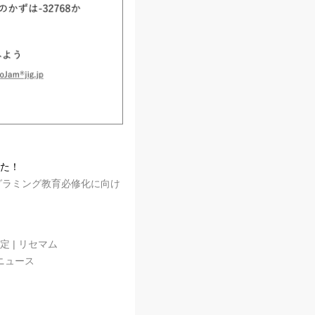
した！
プログラミング教育必修化に向け
 | リセマム
育ニュース