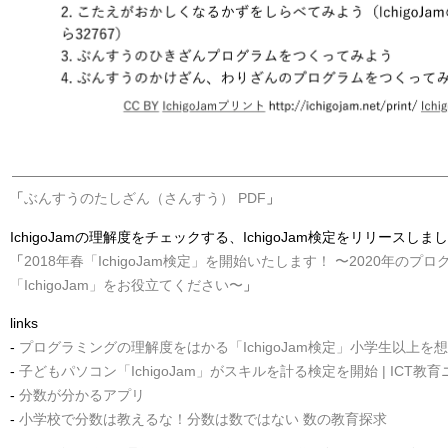
「
ぶんすうのたしざん（さんすう） PDF
」
IchigoJamの理解度をチェックする、IchigoJam検定をリリースしま
「
2018年春「IchigoJam検定」を開始いたします！ 〜2020年の
「IchigoJam」をお役立てください〜
」
links
-
プログラミングの理解度をはかる「IchigoJam検定」小学生以上を想定
-
子どもパソコン「IchigoJam」がスキルを計る検定を開始 | ICT教
-
分数が分かるアプリ
-
小学校で分数は教えるな！分数は数ではない 数の教育探求