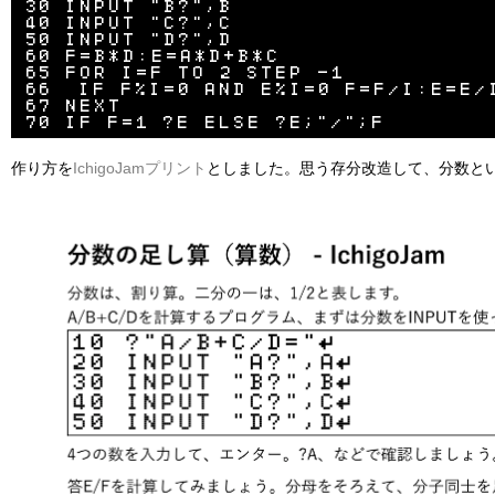
30 INPUT "B?",B

40 INPUT "C?",C

50 INPUT "D?",D

60 F=B*D:E=A*D+B*C

65 FOR I=F TO 2 STEP -1

66  IF F%I=0 AND E%I=0 F=F/I:E=E/I
67 NEXT

作り方を
IchigoJamプリント
としました。思う存分改造して、分数と