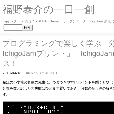
福野泰介の一日一創
jigインターン
高専
SABERA
Internet3
オープンデータ
IchigoJam
鯖江
プログラミングで楽しく学ぶ「分
IchigoJamプリント」 - Ichig
ス！
2018-04-18
#IchigoJam
#KidsIT
鯖江の小学校の算数の先生に、つまづきやすいポイントを聞くとやは
分数を数と訳した大失敗はひとまず置いておき、分数の足し算の解き
す。