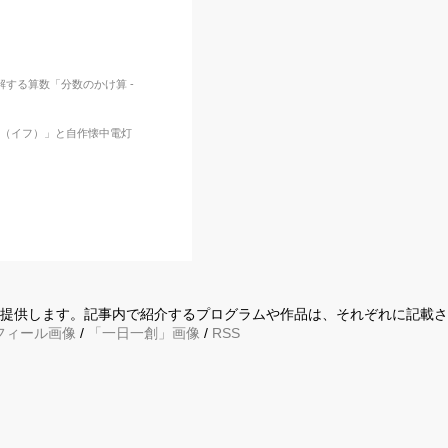
する算数「分数のかけ算 -
IF（イフ）」と自作懐中電灯
に提供します。記事内で紹介するプログラムや作品は、それぞれに記載
フィール画像
/
「一日一創」画像
/
RSS