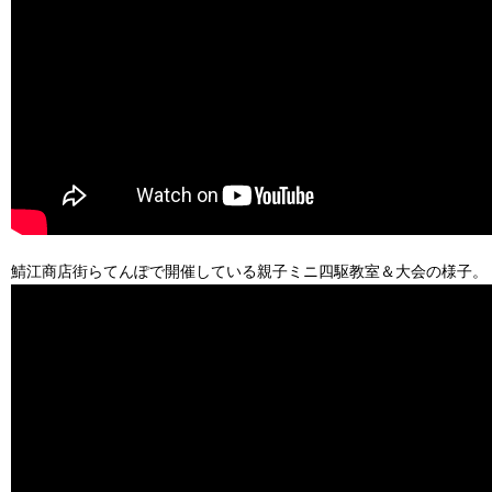
鯖江商店街らてんぽで開催している親子ミニ四駆教室＆大会の様子。