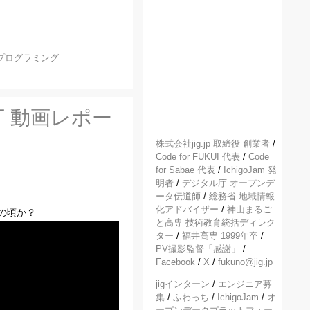
プログラミング
 動画レポー
株式会社jig.jp 取締役 創業者
/
Code for FUKUI 代表
/
Code
for Sabae 代表
/
IchigoJam 発
明者
/
デジタル庁 オープンデ
ータ伝道師
/
総務省 地域情報
化アドバイザー
/
神山まるご
の頃か？
と高専 技術教育統括ディレク
ター
/
福井高専 1999年卒
/
PV撮影監督「感謝」
/
Facebook
/
X
/
fukuno@jig.jp
jigインターン
/
エンジニア募
集
/
ふわっち
/
IchigoJam
/
オ