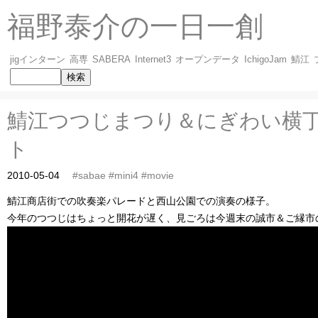
福野泰介の一日一創
jigインターン
高専
SABERA
Internet3
オープンデータ
IchigoJam
鯖江
鯖江つつじまつり＆にぎわい横丁
ト
2010-05-04
#sabae
#mini4
#movie
鯖江商店街での吹奏楽パレードと西山公園での演奏の様子。
今年のつつじはちょっと開花が遅く、見ごろは今週末の誠市＆ご縁市