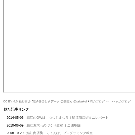
CC BY 4.0
福野泰介
(
電子署名付きデータ
公開鍵
) /
@taisukef
/
前のブログ <<
>> 次のブログ
似た記事リンク
2014-05-03
鯖江のGWは、つつじまつり！鯖江商店街ミニレポート
2010-06-09
鯖江週末ものづくり教室 ミニ四駆編
2008-10-29
鯖江商店街、らてんぽ、プログラミング教室