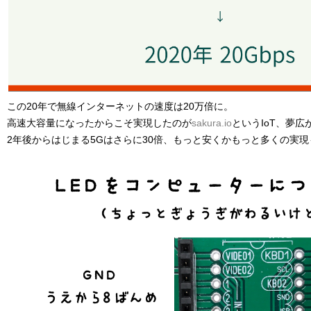
この20年で無線インターネットの速度は20万倍に。
高速大容量になったからこそ実現したのが
sakura.io
というIoT、夢広
2年後からはじまる5Gはさらに30倍、もっと安くかもっと多くの実