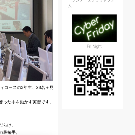
ープンデータプラットフォー
ム
Fri Night
ィコースの3年生、28名＋見
Sodaを使った手を動かす実習です。
だらけ。
の最短手。