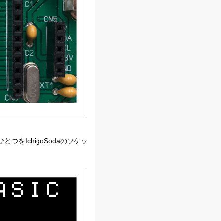
をIchigoSodaのソケッ