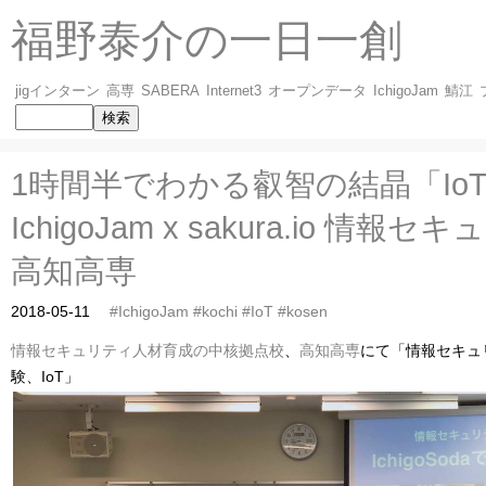
福野泰介の一日一創
jigインターン
高専
SABERA
Internet3
オープンデータ
IchigoJam
鯖江
1時間半でわかる叡智の結晶「IoT
IchigoJam x sakura.io 情報
高知高専
2018-05-11
#IchigoJam
#kochi
#IoT
#kosen
情報セキュリティ人材育成の中核拠点校
、
高知高専
にて「情報セキュリテ
験、IoT」