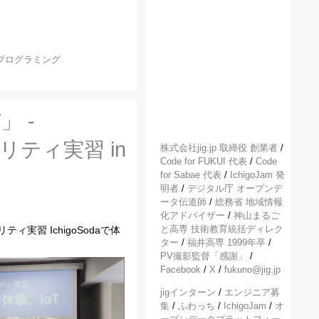
プログラミング
」 -
セキュリティ実習 in
株式会社jig.jp 取締役 創業者
/
Code for FUKUI 代表
/
Code
for Sabae 代表
/
IchigoJam 発
明者
/
デジタル庁 オープンデ
ータ伝道師
/
総務省 地域情報
化アドバイザー
/
神山まるご
と高専 技術教育統括ディレク
ィ実習 IchigoSodaで体
ター
/
福井高専 1999年卒
/
PV撮影監督「感謝」
/
Facebook
/
X
/
fukuno@jig.jp
jigインターン
/
エンジニア募
集
/
ふわっち
/
IchigoJam
/
オ