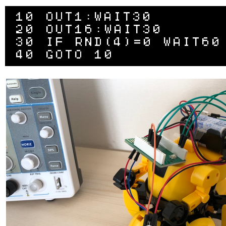
10 OUT1:WAIT30

20 OUT16:WAIT30

30 IF RND(4)=0 WAIT60
