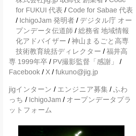
for FUKUI 代表
/
Code for Sabae 代表
/
IchigoJam 発明者
/
デジタル庁 オー
プンデータ伝道師
/
総務省 地域情報
化アドバイザー
/
神山まるごと高専
技術教育統括ディレクター
/
福井高
専 1999年卒
/
PV撮影監督「感謝」
/
Facebook
/
X
/
fukuno@jig.jp
jigインターン
/
エンジニア募集
/
ふわ
っち
/
IchigoJam
/
オープンデータプラ
ットフォーム