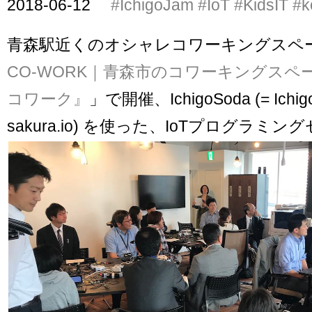
2018-06-12
#IchigoJam
#IoT
#KidsIT
#k
青森駅近くのオシャレコワーキングスペ
CO-WORK｜青森市のコワーキングスペ
コワーク』
」で開催、IchigoSoda (= Ichig
sakura.io) を使った、IoTプログラミ