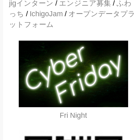
jigインターン
/
エンジニア募集
/
ふわ
っち
/
IchigoJam
/
オープンデータプラ
ットフォーム
Fri Night