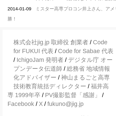
2014-01-09
ミスター高専プロコン井上さん、アメ
勝！
株式会社jig.jp 取締役 創業者
/
Code
for FUKUI 代表
/
Code for Sabae 代表
/
IchigoJam 発明者
/
デジタル庁 オー
プンデータ伝道師
/
総務省 地域情報
化アドバイザー
/
神山まるごと高専
技術教育統括ディレクター
/
福井高
専 1999年卒
/
PV撮影監督「感謝」
/
Facebook
/
X
/
fukuno@jig.jp