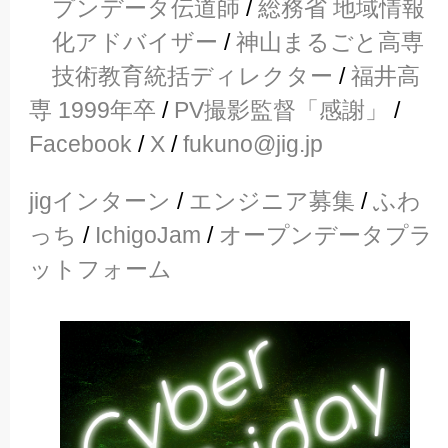
プンデータ伝道師
/
総務省 地域情報
化アドバイザー
/
神山まるごと高専
技術教育統括ディレクター
/
福井高
専 1999年卒
/
PV撮影監督「感謝」
/
Facebook
/
X
/
fukuno@jig.jp
jigインターン
/
エンジニア募集
/
ふわ
っち
/
IchigoJam
/
オープンデータプラ
ットフォーム