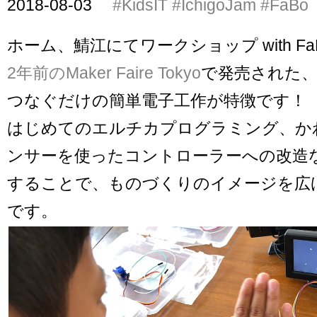
2018-08-03
#KidsIT
#IchigoJam
#FaBo
ホーム、鯖江にてワークショップ with FaBo x
2年前のMaker Faire Tokyo
で発売された
つなぐだけの簡単電子工作が特徴です！
はじめてのエルチカプログラミング、か
ンサーを使ったコントローラーへの改造
することで、ものづくりのイメージを広
です。