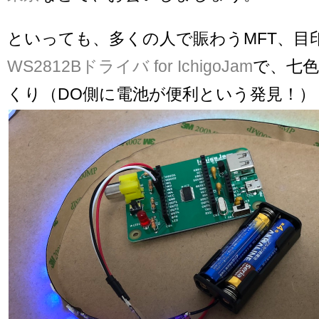
といっても、多くの人で賑わうMFT、目
WS2812Bドライバ for IchigoJam
で、七
くり（DO側に電池が便利という発見！）