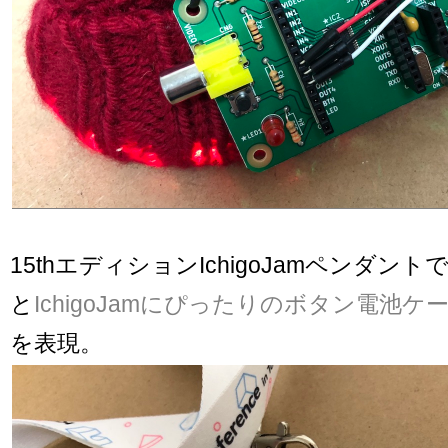
15thエディションIchigoJamペンダント
と
IchigoJamにぴったりのボタン電池ケ
を表現。