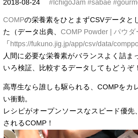
2018-08-24
#IchigoJam
#sabae
#gourm
COMP
の栄養素をひとまずCSVデータと
た（データ出典、
COMP Powder | パウ
「
https://fukuno.jig.jp/app/csv/data/comp
人間に必要な栄養素がバランスよく詰ま
いろ検証、比較するデータしてもどうぞ
高専生なら誰しも駆られる、COMPをカ
い衝動。
レシピがオープンソースなスピード優先
されるCOMP！