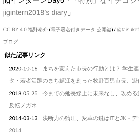
jigインターンDay5「
「特別」なイチゴジャ
jigintern2018’s diary
」
CC BY 4.0
福野泰介
(
電子署名付きデータ
公開鍵
) /
@taisukef
ブログ
似た記事リンク
2020-10-16
まちを変えた市長の行動とは？ 学生
タ・若者活躍のまち鯖江を創った牧野百男市長、退
2018-05-25
今までの延長線上に未来なし、攻める
反転メガネ
2014-03-13
決断力の鯖江、変革の鍵はITとJK - 
2014