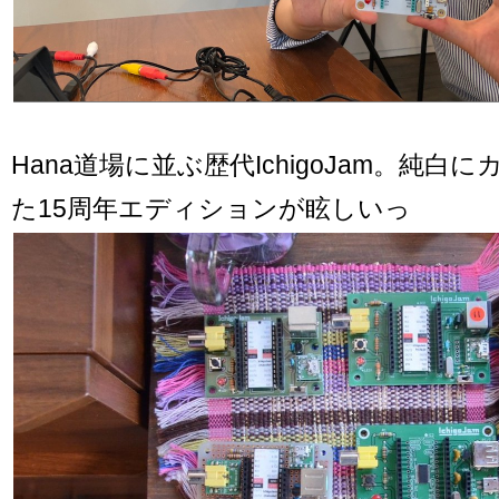
Hana道場に並ぶ歴代IchigoJam。純
た15周年エディションが眩しいっ