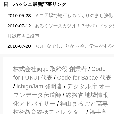
同一ハッシュ最新記事リンク
2010-05-23
ミニ四駆で鯖江ものづくりのまち強化
2010-07-12
あるくソースカツ丼！？サバエドック
月誠市＆ご縁市
2010-07-20
秀丸×なでしこりか ～今、学生がする
株式会社jig.jp 取締役 創業者
/
Code
for FUKUI 代表
/
Code for Sabae 代表
/
IchigoJam 発明者
/
デジタル庁 オー
プンデータ伝道師
/
総務省 地域情報
化アドバイザー
/
神山まるごと高専
技術教育統括ディレクター
/
福井高