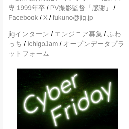
専 1999年卒
/
PV撮影監督「感謝」
/
Facebook
/
X
/
fukuno@jig.jp
jigインターン
/
エンジニア募集
/
ふわ
っち
/
IchigoJam
/
オープンデータプラ
ットフォーム