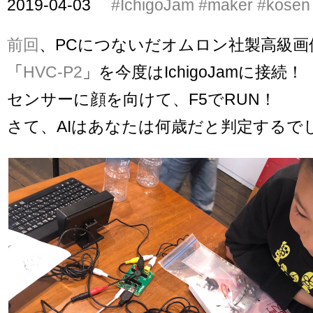
2019-04-03
#IchigoJam
#maker
#kosen
前回
、PCにつないだオムロン社製高級画
「
HVC-P2
」を今度はIchigoJamに接続！
センサーに顔を向けて、F5でRUN！
さて、AIはあなたは何歳だと判定するで