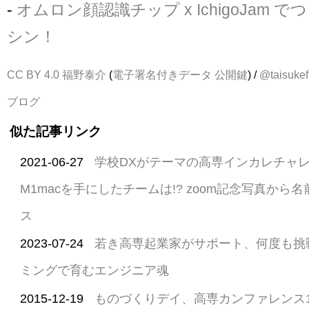
-
オムロン顔認識チップ x IchigoJam 
シン！
CC BY 4.0
福野泰介
(
電子署名付きデータ
公開鍵
) /
@taisukef
ブログ
似た記事リンク
2021-06-27
学校DXがテーマの高専インカレチャ
M1macを手にしたチームは!? zoom記念写真か
ス
2023-07-24
若き高専起業家がサポート、何度も挑
ミングで育むエンジニア魂
2015-12-19
ものづくりデイ、高専カンファレンス100