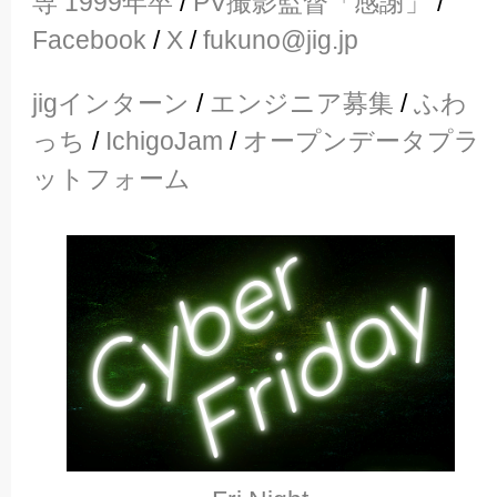
専 1999年卒
/
PV撮影監督「感謝」
/
Facebook
/
X
/
fukuno@jig.jp
jigインターン
/
エンジニア募集
/
ふわ
っち
/
IchigoJam
/
オープンデータプラ
ットフォーム