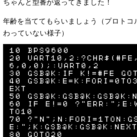
ちゃんと型番が返ってきました！
年齢を当ててもらいましょう（プロトコ
わっていない様子）
10 BPS9600

20 UART10,2:?CHR$(#FE
6,0,0);:UART0,2

30 GSB@K:IF K!=#FE GOT
40 GSB@K:E=K:FORI=0TO
EXT

50 GSB@K:GSB@K:GSB@K:N
60 IF E!=0 ?"ERR:";E:
TO10

70 ?"N";N:FORI=1TON:G
E:";K:GSB@K:GSB@K:NEXT
80 GOTO20
