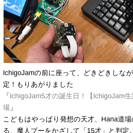
IchigoJamの前に座って、どきどきしな
定！もりあがりました
「
IchigoJam5才の誕生日！【IchigoJam
場
」
こどもはやっぱり発想の天才、Hana道
る、魔人ブーをかざして「15才」と判定