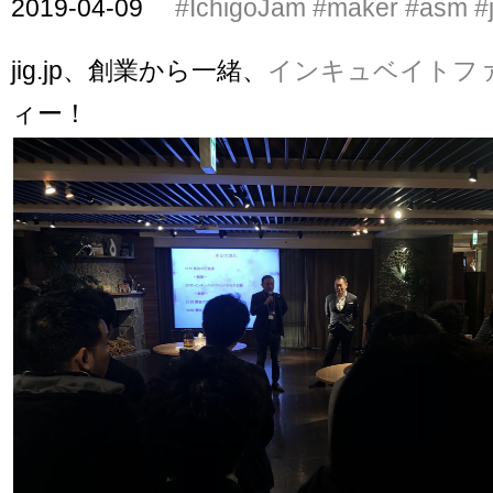
2019-04-09
#IchigoJam
#maker
#asm
#
jig.jp、創業から一緒、
インキュベイトフ
ィー！