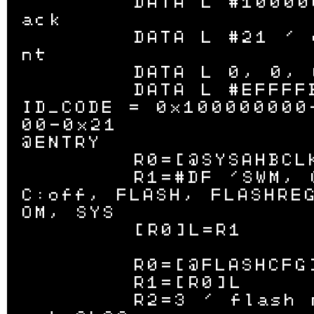
	DATA L #10000400 ' st
ack

	DATA L #21 ' entry poi
nt

	DATA L 0, 0, 0, 0, 0

	DATA L #EFFFFBDF ' VAL
ID_CODE = 0x100000000
00-0x21

@ENTRY

	R0=[@SYSAHBCLKCTRL]L

	R1=#DF 'SWM, GPIO, I2
C:off, FLASH, FLASHRE
OM, SYS

	[R0]L=R1

	R0=[@FLASHCFG]L

	R1=[R0]L

	R2=3 ' flash no wait: 