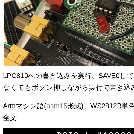
LPC810への書き込みを実行、SAVE0
なくてもボタン押しながら実行で書き込
Armマシン語(
asm15
形式)、WS2812B
全文