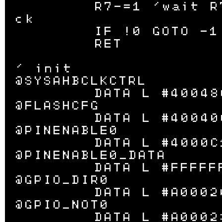
	R7-=1 'wait R7*3+1 clo
ck

	IF !0 GOTO -1

	RET

' init

@SYSAHBCLKCTRL

	DATA L #40048080

@FLASHCFG

	DATA L #40040010

@PINENABLE0

	DATA L #4000C1C0

@PINENABLE0_DATA

	DATA L #FFFFFFBF

@GPIO_DIR0

	DATA L #A0002000

@GPIO_NOT0

	DATA L #A0002300
