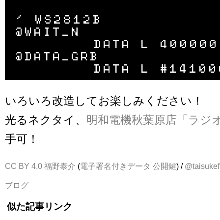
' WS2812B

@WAIT_N

	DATA L 400000

@DATA_GRB

いろいろ改造してお楽しみください！
光るネクタイ、
明和電機秋葉原店「ラジ
手可！
CC BY 4.0
福野泰介
(
電子署名付きデータ
公開鍵
) /
@taisukef
ブログ
似た記事リンク