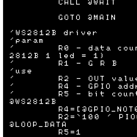
	CALL @WAIT

	GOTO @MAIN

'WS2812B driver

'param

'	R0 - data count (ex WS
2812B 1 led = 1)

'	R1 - G R B

'use

'	R2 - OUT value

'	R4 - GPIO address

'	R5 - bit count

@WS2812B

	R4=[@GPIO_NOT0]L

	R2=`100 ' PIO0_2

@LOOP_DATA

	R5=1
