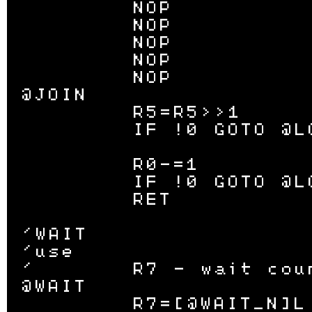
	NOP

	NOP

	NOP

	NOP

	NOP

@JOIN

	R5=R5>>1

	IF !0 GOTO @LOOP_BIT	
	R0-=1

	IF !0 GOTO @LOOP_DATA

	RET

'WAIT

'use

'	R7 - wait count

@WAIT

	R7=[@WAIT_N]L
