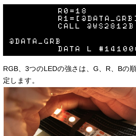
	R0=18

	R1=[@DATA_GRB]L

	CALL @WS2812B

@DATA_GRB

RGB、3つのLEDの強さは、G、R、Bの
定します。