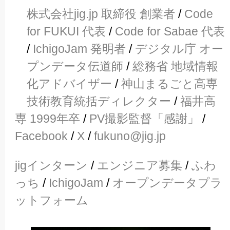
株式会社jig.jp 取締役 創業者
/
Code
for FUKUI 代表
/
Code for Sabae 代表
/
IchigoJam 発明者
/
デジタル庁 オー
プンデータ伝道師
/
総務省 地域情報
化アドバイザー
/
神山まるごと高専
技術教育統括ディレクター
/
福井高
専 1999年卒
/
PV撮影監督「感謝」
/
Facebook
/
X
/
fukuno@jig.jp
jigインターン
/
エンジニア募集
/
ふわ
っち
/
IchigoJam
/
オープンデータプラ
ットフォーム