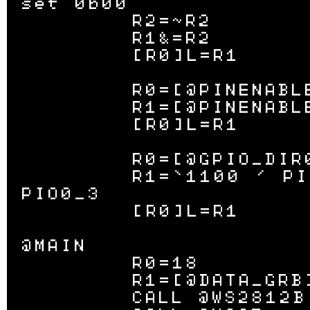
set 0b00

	R2=~R2

	R1&=R2

	[R0]L=R1

	R0=[@PINENABLE0]L

	R1=[@PINENABLE0_DATA]L

	[R0]L=R1

	R0=[@GPIO_DIR0]L

	R1=`1100 ' PIO0_2 and 
PIO0_3

	[R0]L=R1

@MAIN

	R0=18

	R1=[@DATA_GRB]L

	CALL @WS2812B
