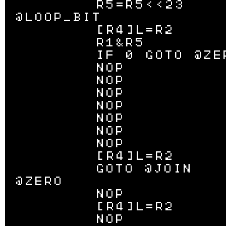
	R5=R5<<23

@LOOP_BIT

	[R4]L=R2

	R1&R5

	IF 0 GOTO @ZERO

	NOP

	NOP

	NOP

	NOP

	NOP

	NOP

	NOP

	[R4]L=R2

	GOTO @JOIN

@ZERO

	NOP

	[R4]L=R2

	NOP
