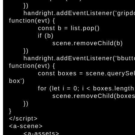
	})

	handright.addEventListener('gripdown', 
function(evt) {

		const b = list.pop()

		if (b)

			scene.removeChild(b)

	})

	handright.addEventListener('bbuttondown', 
function(evt) {

		const boxes = scene.querySelectorAll('a-
box')

		for (let i = 0; i < boxes.length; i++)

			scene.removeChild(boxes[i])

	})

}

</script>

<a-scene>

	<a-assets>
