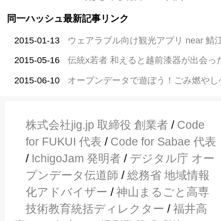
同一ハッシュ最新記事リンク
2015-01-13
ウェアラブル向け観光アプリ near 鯖
2015-05-16
伝統x若者 和えると越前漆器が出会っ
2015-06-10
オープンデータで遊ぼう！ごみ燃やし
株式会社jig.jp 取締役 創業者
/
Code
for FUKUI 代表
/
Code for Sabae 代表
/
IchigoJam 発明者
/
デジタル庁 オー
プンデータ伝道師
/
総務省 地域情報
化アドバイザー
/
神山まるごと高専
技術教育統括ディレクター
/
福井高