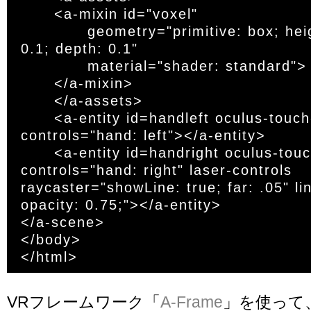
	<a-mixin id="voxel"

		geometry="primitive: box; height: 0.1; width: 
0.1; depth: 0.1"

		material="shader: standard">

	</a-mixin>

	</a-assets>

	<a-entity id=handleft oculus-touch-
controls="hand: left"></a-entity>

	<a-entity id=handright oculus-touch-
controls="hand: right" laser-controls 
raycaster="showLine: true; far: .05" lin
opacity: 0.75;"></a-entity>

</a-scene>

</body>

VRフレームワーク「
A-Frame
」を使って