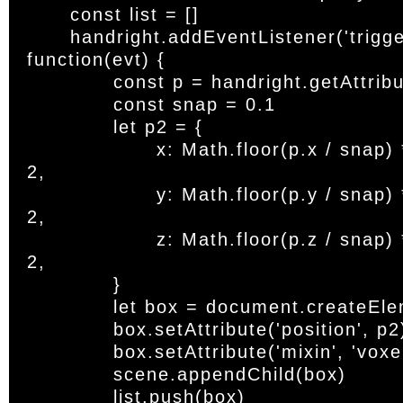
	const list = []

	handright.addEventListener('triggerdown', 
function(evt) {

		const p = handright.getAttribute('position')

		const snap = 0.1

		let p2 = {

			x: Math.floor(p.x / snap) * snap + snap / 
2,

			y: Math.floor(p.y / snap) * snap + snap / 
2,

			z: Math.floor(p.z / snap) * snap + snap / 
2,

		}

		let box = document.createElement('a-box')

		box.setAttribute('position', p2)

		box.setAttribute('mixin', 'voxel')

		scene.appendChild(box)

		list.push(box)
