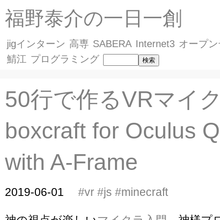
福野泰介の一日一創
jigインターン
高専
SABERA
Internet3
オープン
鯖江
プログラミング
50行で作るVRマイク
boxcraft for Oculus 
with A-Frame
2019-06-01
#vr
#js
#minecraft
神の視点が楽しい
マイクラ入門
、神様プ