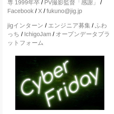
専 1999年卒
/
PV撮影監督「感謝」
/
Facebook
/
X
/
fukuno@jig.jp
jigインターン
/
エンジニア募集
/
ふわ
っち
/
IchigoJam
/
オープンデータプラ
ットフォーム