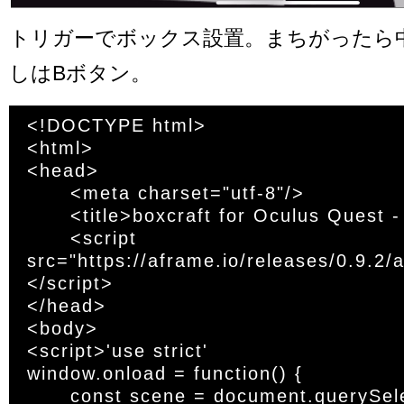
トリガーでボックス設置。まちがったら
しはBボタン。
<!DOCTYPE html>

<html>

<head>

	<meta charset="utf-8"/>

	<title>boxcraft for Oculus Quest - A-Frame</title>

	<script 
src="https://aframe.io/releases/0.9.2/
</script>

</head>

<body>

<script>'use strict'

window.onload = function() {

	const scene = document.querySelector('a-scene')
