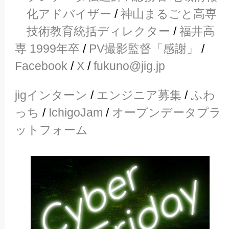
化アドバイザー
/
神山まるごと高専
技術教育統括ディレクター
/
福井高
専 1999年卒
/
PV撮影監督「感謝」
/
Facebook
/
X
/
fukuno@jig.jp
jigインターン
/
エンジニア募集
/
ふわ
っち
/
IchigoJam
/
オープンデータプラ
ットフォーム