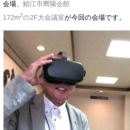
会場、
鯖江市嚮陽会館
2
172m
の2F大会議室
が今回の会場です。