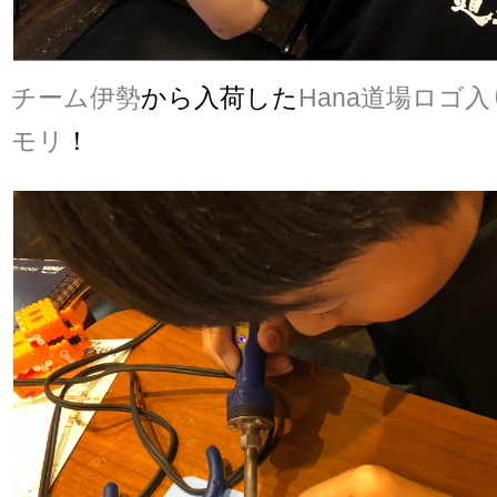
チーム伊勢
から入荷した
Hana道場ロゴ入り
モリ
！