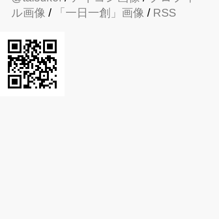
ル画像
/
「一日一創」画像
/
RSS