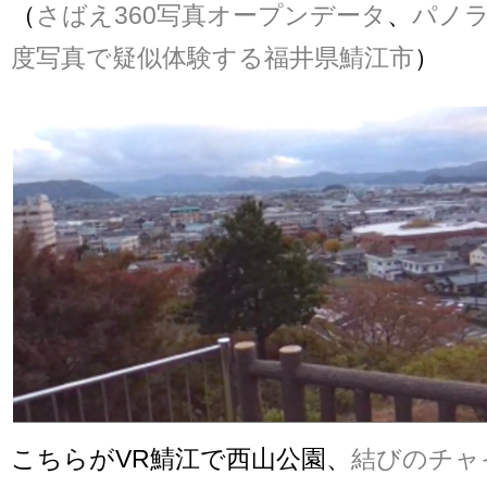
（
さばえ360写真オープンデータ
、
パノラ
度写真で疑似体験する福井県鯖江市
）
こちらがVR鯖江で西山公園、
結びのチャ