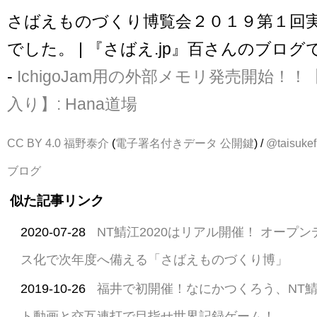
さばえものづくり博覧会２０１９第１回
でした。 | 『さばえ.jp』百さんのブログ
-
IchigoJam用の外部メモリ発売開始！！
入り】: Hana道場
CC BY 4.0
福野泰介
(
電子署名付きデータ
公開鍵
) /
@taisukef
ブログ
似た記事リンク
2020-07-28
NT鯖江2020はリアル開催！ オープ
ス化で次年度へ備える「さばえものづくり博」
2019-10-26
福井で初開催！なにかつくろう、NT鯖江
ト動画と交互連打で目指せ世界記録ゲーム！