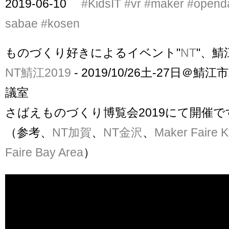
2019-06-10
#KidsIT
#vr
#maker
#opend
sabae
#kosen
ものづくり好きによるイベント"
NT
"、
NT鯖江2019
- 2019/10/26土-27日＠
議室
さばえものづくり博覧会2019にて開催で
（参考、
NT加賀
、
NT金沢
、
Maker Faire K
Faire Bay Area
）