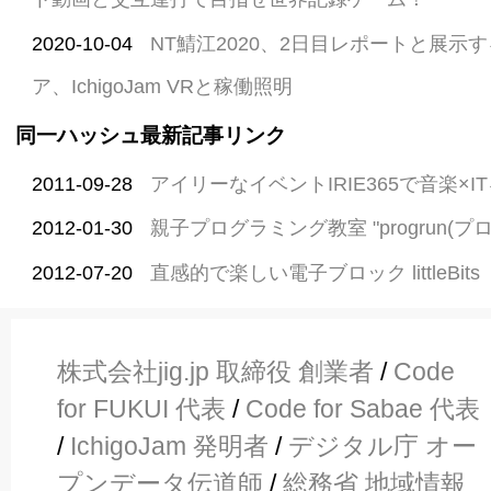
2020-10-04
NT鯖江2020、2日目レポートと展示
ア、IchigoJam VRと稼働照明
同一ハッシュ最新記事リンク
2011-09-28
アイリーなイベントIRIE365で音楽×I
2012-01-30
親子プログラミング教室 "progrun(プ
2012-07-20
直感的で楽しい電子ブロック littleBits
株式会社jig.jp 取締役 創業者
/
Code
for FUKUI 代表
/
Code for Sabae 代表
/
IchigoJam 発明者
/
デジタル庁 オー
プンデータ伝道師
/
総務省 地域情報