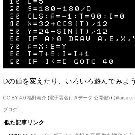
10 D=5

20 S=180-180/D

30 CLS:A=-1:T=90:I=0

40 X=32+COS(T)/12

50 Y=24-SIN(T)/12

60 IF A>0 DRAW A,B,X,Y
70 A=X:B=Y

80 T=T+S:I=I+1

Dの値を変えたり、いろいろ遊んでみよ
CC BY 4.0
福野泰介
(
電子署名付きデータ
公開鍵
) /
@taisukef
ブログ
似た記事リンク