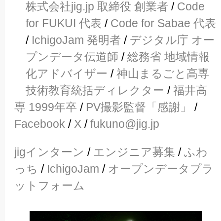
株式会社jig.jp 取締役 創業者
/
Code
for FUKUI 代表
/
Code for Sabae 代表
/
IchigoJam 発明者
/
デジタル庁 オー
プンデータ伝道師
/
総務省 地域情報
化アドバイザー
/
神山まるごと高専
技術教育統括ディレクター
/
福井高
専 1999年卒
/
PV撮影監督「感謝」
/
Facebook
/
X
/
fukuno@jig.jp
jigインターン
/
エンジニア募集
/
ふわ
っち
/
IchigoJam
/
オープンデータプラ
ットフォーム