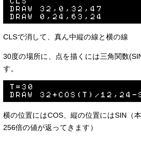
CLS

DRAW 32,0,32,47

CLSで消して、真ん中縦の線と横の線
30度の場所に、点を描くには三角関数(SIN
す。
T=30

横の位置にはCOS、縦の位置にはSIN（
256倍の値が返ってきます）