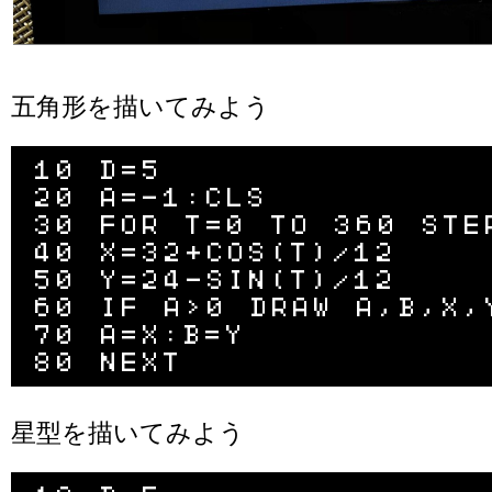
五角形を描いてみよう
10 D=5

20 A=-1:CLS

30 FOR T=0 TO 360 STEP
40 X=32+COS(T)/12

50 Y=24-SIN(T)/12

60 IF A>0 DRAW A,B,X,Y
70 A=X:B=Y

星型を描いてみよう