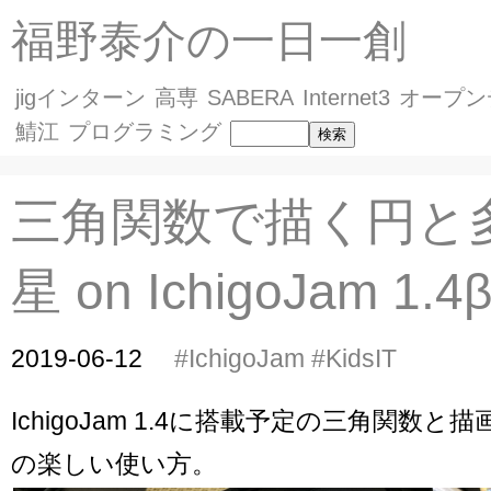
福野泰介の一日一創
jigインターン
高専
SABERA
Internet3
オープン
鯖江
プログラミング
三角関数で描く円と
星 on IchigoJam 1.4
2019-06-12
#IchigoJam
#KidsIT
IchigoJam 1.4に搭載予定の三角関数と
の楽しい使い方。