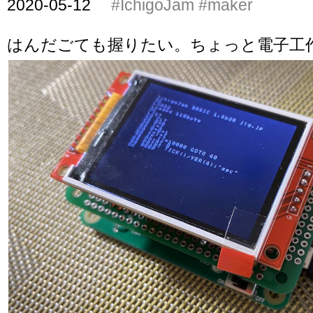
2020-05-12
#IchigoJam
#maker
はんだごても握りたい。ちょっと電子工作、I