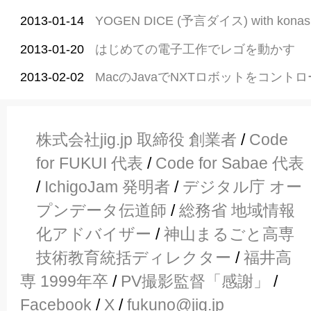
2013-01-14
YOGEN DICE (予言ダイス) with konashi
2013-01-20
はじめての電子工作でレゴを動かす
2013-02-02
MacのJavaでNXTロボットをコント
株式会社jig.jp 取締役 創業者
/
Code
for FUKUI 代表
/
Code for Sabae 代表
/
IchigoJam 発明者
/
デジタル庁 オー
プンデータ伝道師
/
総務省 地域情報
化アドバイザー
/
神山まるごと高専
技術教育統括ディレクター
/
福井高
専 1999年卒
/
PV撮影監督「感謝」
/
Facebook
/
X
/
fukuno@jig.jp