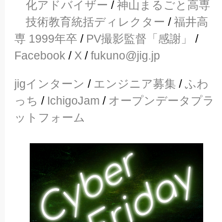
化アドバイザー
/
神山まるごと高専
技術教育統括ディレクター
/
福井高
専 1999年卒
/
PV撮影監督「感謝」
/
Facebook
/
X
/
fukuno@jig.jp
jigインターン
/
エンジニア募集
/
ふわ
っち
/
IchigoJam
/
オープンデータプラ
ットフォーム