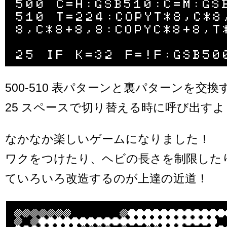
500 C=H:GSB510:C=M:GSB
510 T=224:COPYT*8,C*8
8,C*8+8,8:COPYC*8+8,T*
500-510 表パターンと裏パターンを交
25 スペースで切り替える時に呼び出す
なかなか楽しいゲームになりました！
ワクをつけたり、ヘビの長さを制限した
ていろいろ改造するのが上達の近道！