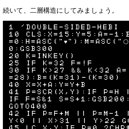
続いて、二層構造にしてみましょう。
1 'DOUBLE-SIDED-HEBI

10 CLS:X=15:Y=5:A=-1:
=0:H=ASC("♥"):M=ASC("
0:GSB300

20 K=INKEY()

25 IF K=32 F=!F

30 IF K>27 && K<32 A=
=28):B=(K=31)-(K=30)

40 X=X+A:Y=Y+B

41 P=SCR(X,Y):IF P=H |
IF F=S&1 S=S+1:GSB200:
GOTO400

42 IF P=F+M || P=M-1 |
Y<0 || X>31 || Y>22 GO
45 LC X,Y:IF P=0 ?CHR