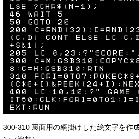
LSE ?CHR$(M-1);

46 WAIT 5

50 GOTO 20

200 C=RND(32):D=RND(2
(C,D) CONT ELSE LC C,
+S&1);

205 LC 0,23:?"SCORE:";
300 C=M:GSB310:COPYC*
8:C=H:GSB310:RTN

310 FORI=0TO7:POKEC*8
(C*8+I)&PEEK(24+I):NEX
400 LC 10,10:?" GAME 
IT60:CLK:FORI=0TO1:I=
300-310 裏面用の網掛けした絵文字を