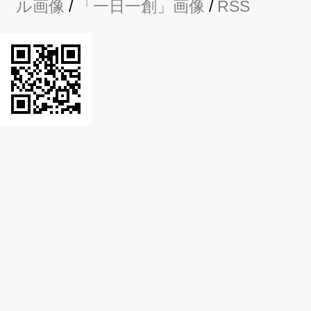
ル画像
/
「一日一創」画像
/
RSS