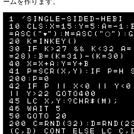
ームを作ります。
1 'SINGLE-SIDED-HEBI

10 CLS:X=15:Y=5:A=-1:
=ASC("♥"):M=ASC("⚪"):G
20 K=INKEY()

30 IF K>27 && K<32 A=
=28):B=(K=31)-(K=30)

40 X=X+A:Y=Y+B

41 P=SCR(X,Y):IF P=H 
200:P=0

42 IF P || X<0 || Y<0 
|| Y>22 GOTO400

45 LC X,Y:?CHR$(M);

46 WAIT 5

50 GOTO 20

200 C=RND(32):D=RND(2
(C,D) CONT ELSE LC C,