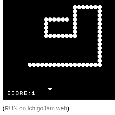
(
RUN on IchigoJam web
)