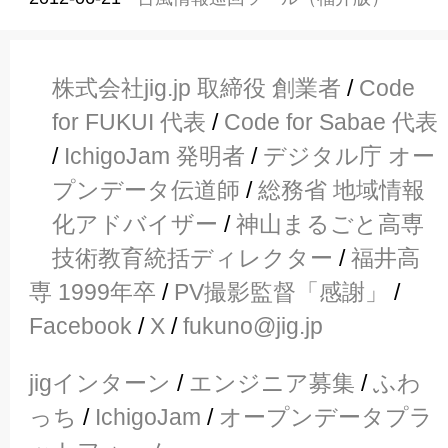
株式会社jig.jp 取締役 創業者
/
Code
for FUKUI 代表
/
Code for Sabae 代表
/
IchigoJam 発明者
/
デジタル庁 オー
プンデータ伝道師
/
総務省 地域情報
化アドバイザー
/
神山まるごと高専
技術教育統括ディレクター
/
福井高
専 1999年卒
/
PV撮影監督「感謝」
/
Facebook
/
X
/
fukuno@jig.jp
jigインターン
/
エンジニア募集
/
ふわ
っち
/
IchigoJam
/
オープンデータプラ