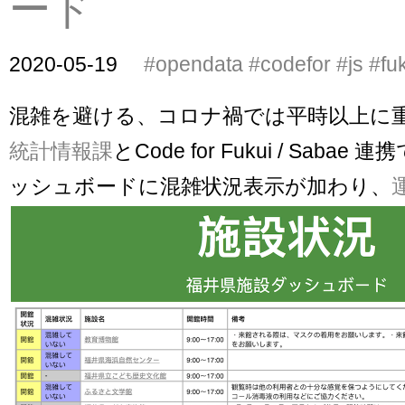
ード
2020-05-19
#opendata
#codefor
#js
#fu
混雑を避ける、コロナ禍では平時以上に
統計情報課
とCode for Fukui / Saba
ッシュボードに混雑状況表示が加わり、